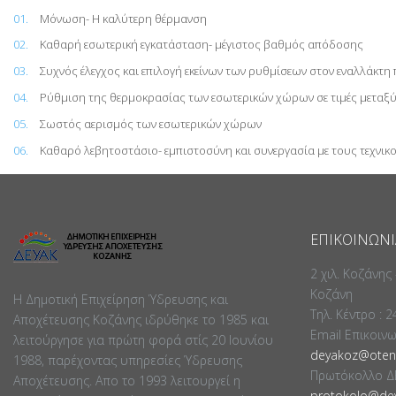
Μόνωση- Η καλύτερη θέρμανση
Καθαρή εσωτερική εγκατάσταση- μέγιστος βαθμός απόδοσης
Συχνός έλεγχος και επιλογή εκείνων των ρυθμίσεων στον εναλλάκτη 
Ρύθμιση της θερμοκρασίας των εσωτερικών χώρων σε τιμές μεταξύ
Σωστός αερισμός των εσωτερικών χώρων
Καθαρό λεβητοστάσιο- εμπιστοσύνη και συνεργασία με τους τεχνικο
ΕΠΙΚΟΙΝΩΝΊ
2 χιλ. Κοζάνης
Κοζάνη
Η Δημοτική Επιχείρηση Ύδρευσης και
Τηλ. Κέντρο : 
Αποχέτευσης Κοζάνης ιδρύθηκε το 1985 και
Email Επικοιν
λειτούργησε για πρώτη φορά στίς 20 Ιουνίου
deyakoz@otene
1988, παρέχοντας υπηρεσίες Ύδρευσης
Πρωτόκολλο Δ
Αποχέτευσης. Απο το 1993 λειτουργεί η
protokolo@dey