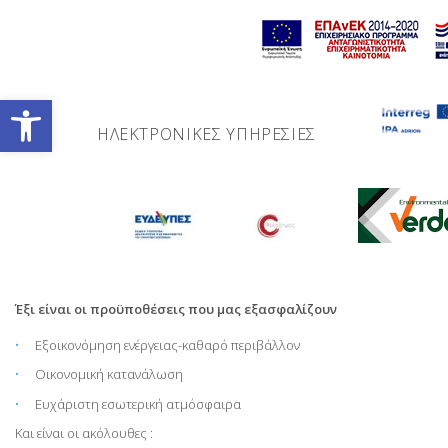
Skip
to
content
Ανοίξτε τη γραμμή εργαλείων
ΗΛΕΚΤΡΟΝΙΚΈΣ ΥΠΗΡΕΣΊΕΣ
Για
Έξι είναι οι προϋποθέσεις που μας εξασφαλίζουν
Εξοικονόμηση ενέργειας-καθαρό περιβάλλον
Εξοικονόμηση
Οικονομική κατανάλωση
Ευχάριστη εσωτερική ατμόσφαιρα
Ενέργειας
Και είναι οι ακόλουθες :