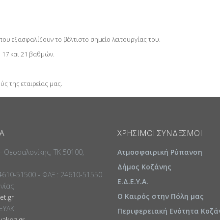
που εξασφαλίζουν το βέλτιστο σημείο λειτουργίας του.
 17 και 21 βαθμών.
ύς της εταιρείας μας.
Α
ΧΡΉΣΙΜΟΙ ΣΎΝΔΕΣΜΟΙ
 - Θεσσαλονίκης, ΤΚ 50100,
Ατμοσφαιρική Ρύπανση
Δήμος Κοζάνης
24610-51500 - ΦΑΞ : 24610-51550
Ε.Δ.Ε.Υ.Α.
ωνίας
Ο Καιρός στην Πόλη μας
t.gr
ΕΥΑΚ
Περιφερειακή Ενότητα Κοζά
akoz.gr