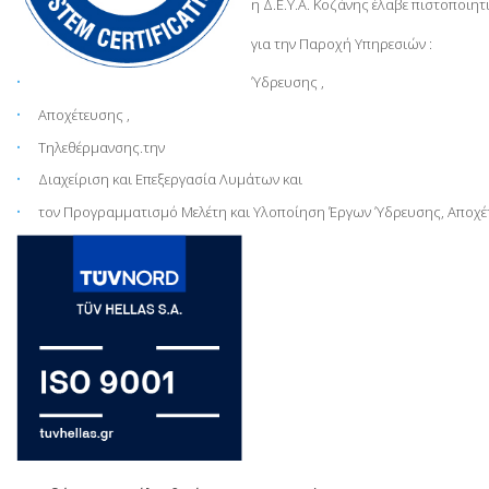
η Δ.Ε.Υ.Α. Κοζάνης έλαβε πιστοποιη
9001
για την Παροχή Υπηρεσιών :
Ύδρευσης ,
Αποχέτευσης ,
Τηλεθέρμανσης.την
Διαχείριση και Επεξεργασία Λυμάτων και
τον Προγραμματισμό Μελέτη και Υλοποίηση Έργων Ύδρευσης, Αποχέ