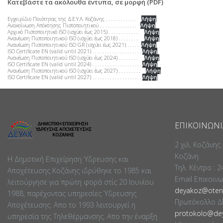
Κατεβάστε τα ακόλουθα έντυπα, σε μορφή (PDF)
Εγχειρίδιο Ποιότητας της Δ.Ε.Υ.Α. Κοζάνης . . . . . . . . . . . .
Λήψη
Ανακοίνωση Απόκτησης Πιστοποιητικού . . . . . . . . . . . . . . .
Λήψη
Αρχικό Πιστοποιητικό ISO (ισχύει έως 2015) . . . . . . . . . . . .
Λήψη
Ανανέωση Πιστοποιητικού ISO (ισχύει έως 2018) . . . . . . . .
Λήψη
Ανανέωση Πιστοποιητικού ISO GR (ισχύει έως 2021) . . . . .
Λήψη
ISO Certificate EN (valid until 2021) . . . . . . . . . . . . . . . . . . . .
Λήψη
Ανανέωση Πιστοποιητικού ISO (ισχύει έως 2024) . . . . . . . .
Λήψη
ISO Certificate EN (valid until 2024) . . . . . . . . . . . . . . . . . . . .
Λήψη
Ανανέωση Πιστοποιητικού ISO (ισχύει έως 2027) . . . . . . . .
.
Λήψη
ISO Certificate EN (valid until 2027) . . . . . . . . . . . . . . . . . . . .
Λήψη
ΕΠΙΚΟΙΝΩΝΊ
2 χιλ. Κοζάνης
Κοζάνη
Η Δημοτική Επιχείρηση Ύδρευσης και
Τηλ. Κέντρο : 
Αποχέτευσης Κοζάνης ιδρύθηκε το 1985 και
Email Επικοιν
λειτούργησε για πρώτη φορά στίς 20 Ιουνίου
deyakoz@otene
1988, παρέχοντας υπηρεσίες Ύδρευσης
Πρωτόκολλο Δ
Αποχέτευσης. Απο το 1993 λειτουργεί η
protokolo@dey
υπηρεσία της Τηλεθέρμανσης. Απο την έναρξη