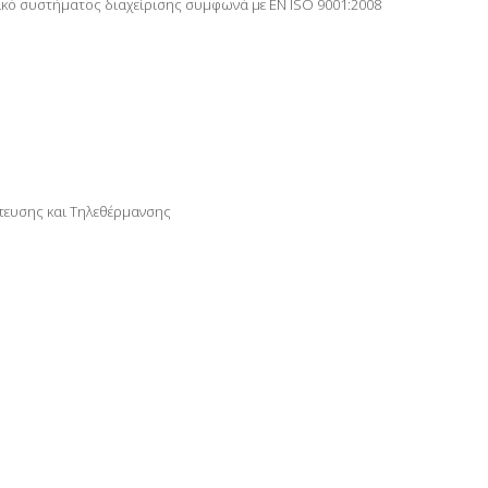
τικό συστήματος διαχείρισης συμφωνά με ΕΝ ISO 9001:2008
τευσης και Τηλεθέρμανσης