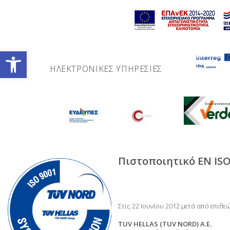
Skip
to
content
Ανοίξτε τη γραμμή εργαλείων
ΗΛΕΚΤΡΟΝΙΚΈΣ ΥΠΗΡΕΣΊΕΣ
Πιστοποιητικό
Πιστοποιητικό EN ISO
EN
Στις 22 Ιουνίου 2012 μετά από επιθε
ISO
TUV HELLAS (TUV NORD) Α.Ε.