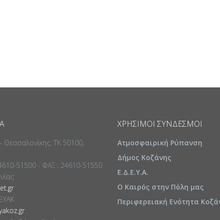
Α
ΧΡΉΣΙΜΟΙ ΣΎΝΔΕΣΜΟΙ
 - Θεσσαλονίκης, ΤΚ 50100,
Ατμοσφαιρική Ρύπανση
Δήμος Κοζάνης
24610-51500 - ΦΑΞ : 24610-51550
Ε.Δ.Ε.Υ.Α.
ωνίας
Ο Καιρός στην Πόλη μας
t.gr
ΕΥΑΚ
Περιφερειακή Ενότητα Κοζά
akoz.gr