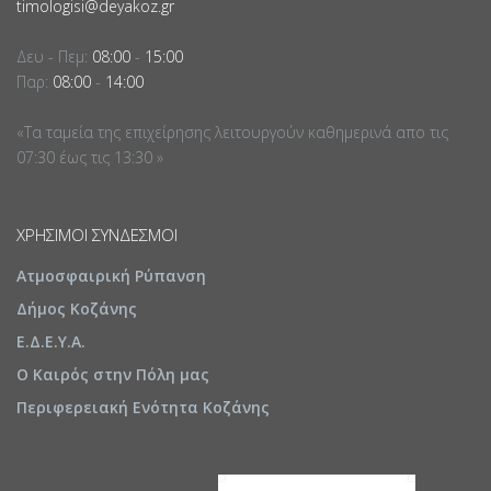
timologisi@deyakoz.gr
Δευ - Πεμ:
08:00
-
15:00
Παρ:
08:00
-
14:00
«Τα ταμεία της επιχείρησης λειτουργούν καθημερινά απο τις
07:30 έως τις 13:30 »
ΧΡΉΣΙΜΟΙ ΣΎΝΔΕΣΜΟΙ
Ατμοσφαιρική Ρύπανση
Δήμος Κοζάνης
Ε.Δ.Ε.Υ.Α.
Ο Καιρός στην Πόλη μας
Περιφερειακή Ενότητα Κοζάνης