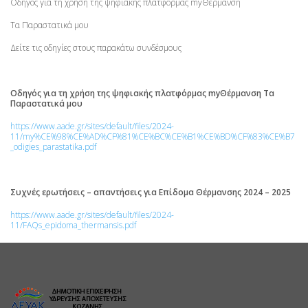
Οδηγός για τη χρήση της ψηφιακής πλατφόρμας myΘέρμανση
Τα Παραστατικά μου
Δείτε τις οδηγίες στους παρακάτω συνδέσμους
Οδηγός για τη χρήση της ψηφιακής πλατφόρμας myΘέρμανση Τα
Παραστατικά μου
https://www.aade.gr/sites/default/files/2024-
11/my%CE%98%CE%AD%CF%81%CE%BC%CE%B1%CE%BD%CF%83%CE%B7
_odigies_parastatika.pdf
Συχνές ερωτήσεις – απαντήσεις για Επίδομα Θέρμανσης 2024 – 2025
https://www.aade.gr/sites/default/files/2024-
11/FAQs_epidoma_thermansis.pdf