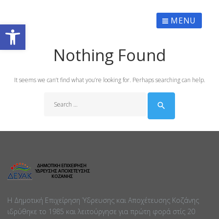
Skip
to
content
MENU
Ανοίξτε τη γραμμή εργαλείων
Nothing Found
It seems we can’t find what you’re looking for. Perhaps searching can help.
Search
for:
search
Η Δημοτική Επιχείρηση Ύδρευσης και Αποχέτευσης Κοζάνης
ιδρύθηκε το 1985 και λειτούργησε για πρώτη φορά στίς 20