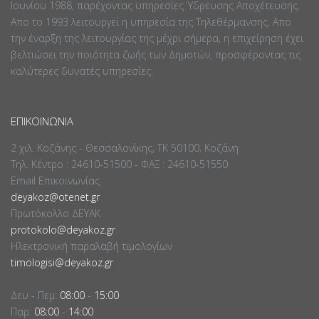
Ιουνίου 1988, παρέχοντας υπηρεσίες Ύδρευσης Αποχέτευσης.
Απο το 1993 λειτουργεί η υπηρεσία της Τηλεθέρμανσης. Απο
την έναρξη της λειτουργίας της μέχρι σήμερα, η επιχείρηση έχει
βελτιώσει την ποιότητα ζωής των Δημοτών, προσφέροντας τις
καλύτερες δυνατές υπηρεσίες.
ΕΠΙΚΟΙΝΩΝΊΑ
2 χιλ. Κοζάνης - Θεσσαλονίκης, ΤΚ 50100, Κοζάνη
Τηλ. Κέντρο : 24610-51500 - ΦΑΞ : 24610-51550
Email Επικοινωνίας
deyakoz@otenet.gr
Πρωτόκολλο ΔΕΥΑΚ
protokolo@deyakoz.gr
Ηλεκτρονική παραλαβή τιμολογίων
timologisi@deyakoz.gr
Δευ - Πεμ:
08:00
-
15:00
Παρ:
08:00
-
14:00