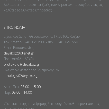
βελτιώσει την ποιότητα ζωής των Δημοτών, προσφέροντας τις
καλύτερες δυνατές υπηρεσίες.
ΕΠΙΚΟΙΝΩΝΊΑ
2 χιλ. Κοζάνης - Θεσσαλονίκης, ΤΚ 50100, Κοζάνη
Τηλ. Κέντρο : 24610-51500 - ΦΑΞ : 24610-51550
Email Επικοινωνίας
deyakoz@otenet.gr
Πρωτόκολλο ΔΕΥΑΚ
protokolo@deyakoz.gr
Ηλεκτρονική παραλαβή τιμολογίων
timologisi@deyakoz.gr
Δευ - Πεμ:
08:00
-
15:00
Παρ:
08:00
-
14:00
«Τα ταμεία της επιχείρησης λειτουργούν καθημερινά απο τις