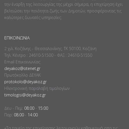
την έναρξη της λειτουργίας της μέχρι σήμερα, η επιχείρηση έχει
βελτιώσει την ποιότητα ζωής των Δημοτών, προσφέροντας τις
καλύτερες δυνατές υπηρεσίες.
ΕΠΙΚΟΙΝΩΝΊΑ
2 χιλ. Κοζάνης - Θεσσαλονίκης, ΤΚ 50100, Κοζάνη
Τηλ. Κέντρο : 24610-51500 - ΦΑΞ : 24610-51550
Email Επικοινωνίας
deyakoz@otenet.gr
Πρωτόκολλο ΔΕΥΑΚ
protokolo@deyakoz.gr
Ηλεκτρονική παραλαβή τιμολογίων
timologisi@deyakoz.gr
Δευ - Πεμ:
08:00
-
15:00
Παρ:
08:00
-
14:00
«Τα ταμεία της επιχείρησης λειτουργούν καθημερινά απο τις