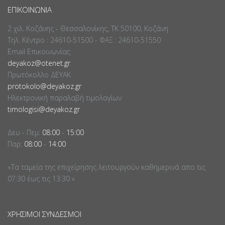
ΕΠΙΚΟΙΝΩΝΊΑ
2 χιλ. Κοζάνης - Θεσσαλονίκης, ΤΚ 50100, Κοζάνη
Τηλ. Κέντρο : 24610-51500 - ΦΑΞ : 24610-51550
Email Επικοινωνίας
deyakoz@otenet.gr
Πρωτόκολλο ΔΕΥΑΚ
protokolo@deyakoz.gr
Ηλεκτρονική παραλαβή τιμολογίων
timologisi@deyakoz.gr
Δευ - Πεμ:
08:00
-
15:00
Παρ:
08:00
-
14:00
«Τα ταμεία της επιχείρησης λειτουργούν καθημερινά απο τις
07:30 έως τις 13:30 »
ΧΡΉΣΙΜΟΙ ΣΎΝΔΕΣΜΟΙ