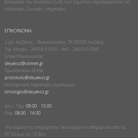
βελτιώσει την ποιότητα ζωής των Δημοτών, προσφέροντας τις
καλύτερες δυνατές υπηρεσίες.
ΕΠΙΚΟΙΝΩΝΊΑ
2 χιλ. Κοζάνης - Θεσσαλονίκης, ΤΚ 50100, Κοζάνη
Τηλ. Κέντρο : 24610-51500 - ΦΑΞ : 24610-51550
Email Επικοινωνίας
deyakoz@otenet.gr
Πρωτόκολλο ΔΕΥΑΚ
protokolo@deyakoz.gr
Ηλεκτρονική παραλαβή τιμολογίων
timologisi@deyakoz.gr
Δευ - Πεμ:
08:00
-
15:00
Παρ:
08:00
-
14:00
«Τα ταμεία της επιχείρησης λειτουργούν καθημερινά απο τις
07:30 έως τις 13:30 »