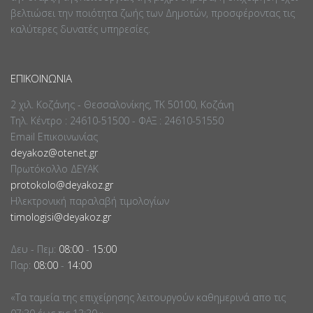
βελτιώσει την ποιότητα ζωής των Δημοτών, προσφέροντας τις
καλύτερες δυνατές υπηρεσίες.
ΕΠΙΚΟΙΝΩΝΊΑ
2 χιλ. Κοζάνης - Θεσσαλονίκης, ΤΚ 50100, Κοζάνη
Τηλ. Κέντρο : 24610-51500 - ΦΑΞ : 24610-51550
Email Επικοινωνίας
deyakoz@otenet.gr
Πρωτόκολλο ΔΕΥΑΚ
protokolo@deyakoz.gr
Ηλεκτρονική παραλαβή τιμολογίων
timologisi@deyakoz.gr
Δευ - Πεμ:
08:00
-
15:00
Παρ:
08:00
-
14:00
«Τα ταμεία της επιχείρησης λειτουργούν καθημερινά απο τις