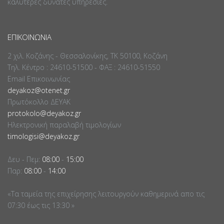
καλύτερες δυνατές υπηρεσίες.
ΕΠΙΚΟΙΝΩΝΊΑ
2 χιλ. Κοζάνης - Θεσσαλονίκης, ΤΚ 50100, Κοζάνη
Τηλ. Κέντρο : 24610-51500 - ΦΑΞ : 24610-51550
Email Επικοινωνίας
deyakoz@otenet.gr
Πρωτόκολλο ΔΕΥΑΚ
protokolo@deyakoz.gr
Ηλεκτρονική παραλαβή τιμολογίων
timologisi@deyakoz.gr
Δευ - Πεμ:
08:00
-
15:00
Παρ:
08:00
-
14:00
«Τα ταμεία της επιχείρησης λειτουργούν καθημερινά απο τις
07:30 έως τις 13:30 »