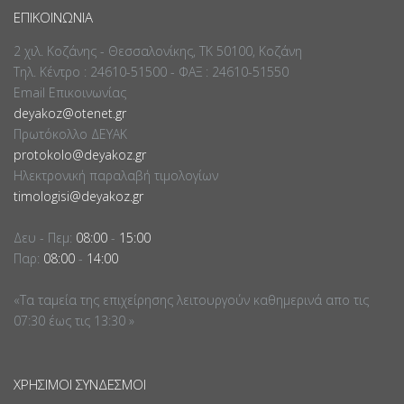
ΕΠΙΚΟΙΝΩΝΊΑ
2 χιλ. Κοζάνης - Θεσσαλονίκης, ΤΚ 50100, Κοζάνη
Τηλ. Κέντρο : 24610-51500 - ΦΑΞ : 24610-51550
Email Επικοινωνίας
deyakoz@otenet.gr
Πρωτόκολλο ΔΕΥΑΚ
protokolo@deyakoz.gr
Ηλεκτρονική παραλαβή τιμολογίων
timologisi@deyakoz.gr
Δευ - Πεμ:
08:00
-
15:00
Παρ:
08:00
-
14:00
«Τα ταμεία της επιχείρησης λειτουργούν καθημερινά απο τις
07:30 έως τις 13:30 »
ΧΡΉΣΙΜΟΙ ΣΎΝΔΕΣΜΟΙ