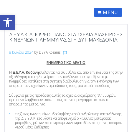
Skip
to
content
MENU
Ανοίξτε τη γραμμή εργαλείων
Δ.Ε.Υ.Α.Κ. ΑΠΌΨΕΙΣ ΠΆΝΩ ΣΤΑ ΣΧΈΔΙΑ ΔΙΑΧΕΊΡΙΣΗΣ
ΚΙΝΔΎΝΩΝ ΠΛΗΜΜΎΡΑΣ ΣΤΗ ΔΥΤ. ΜΑΚΕΔΟΝΊΑ.
8 Ιουλίου 2024
by
DEYA Kozanis
chat_bubble_outline
ΕΝΗΜΕΡΩΤΙΚΟ ΔΕΛΤΙΟ
Η
Δ.Ε.Υ.Α. Κοζάνης
θέλοντας να συμβάλει και από την πλευρά της στην
αξιολόγηση και τη διαχείριση των κινδύνων που σχετίζονται με
πλημμύρες, κατέθεσε στη σχετική διαβούλευση για την εκπόνηση των
απαραίτητων σχεδίων αντιμετώπισης τους, μια σειρά προτάσεις.
Σύμφωνα με τις προτάσεις αυτές τα σχέδια διαχείρισης πλημμυρών,
πρέπει να λαμβάνουν υπόψη τους και να προγραμματιστούν τα
απαραίτητα μέτρα, για:
τις ζώνες των σημείων υδροληψίας νερού ανθρώπινης κατανάλωσης
της Δ.Ε.Υ.Α.Κ. έτσι ώστε να αποφευχθεί ο κίνδυνος μεταφοράς
μικροβίων, ρύπων και αιωρούμενων σωματιδίων στις πηγές πόσιμου
νερού μέσω διήθησης.