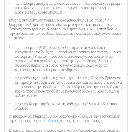
τις υποδομές αποχέτευσης λυμάτων αφού η λειτουργία τους μπορεί
να μειώσει σημαντικά τον όγκο των υδάτων που πρέπει να
διαχειριστούν άλλες υποδομές.
Επίσης, σε περίπτωση πλημμυρικών φαινομένων, είναι πιθανή η
διαρροή των λυμάτων από τα δίκτυα μεταφοράς και από τη πιθανή
διακοπή λειτουργεία αντλιοστασίων λυμάτων / Ε.Ε.Λ. με αποτέλεσμα
την επιμόλυνση των όμβριων υδάτων, με πολύ σημαντικές υγειονομικές
επιπτώσεις.
τις υποδομές τηλεθέρμανσης, καθώς πρόκειται για κρίσιμες
ενεργειακές υποδομές που μπορεί να επηρεαστούν από πλημμυρικά
φαινόμενα. Γι’ αυτό η προστασία τέτοιων εγκαταστάσεων είναι
ουσιαστική και απολύτως απαραίτητη για τη διασφάλιση της
συνεχούς παροχής θέρμανσης των κατοίκων, ιδίως κατά τις
περιόδους ακραίων καιρικών συνθηκών.
τις αποθέσεις ορυχείων, π.χ. ΔΕΗ, Χρωμίτη κ.α., ιδίως εάν βρίσκονται
σε περιοχές επιρρεπείς σε πλημμυρικά φαινόμενα, αφού μπορούν να
επηρεάσουν την υδροδυναμική του εδάφους και την αποστράγγιση,
και να προσθέσουν πρόσθετους κινδύνους λόγω χημικών ουσιών ή
άλλων υλικών.
τις ανανεώσιμες πηγές ενέργειας, καθώς οι μεγάλοι φωτοβολταϊκοί
σταθμοί
α) μπορούν να επηρεάσουν τον υδρολογικό κύκλο, με την τροποποίηση
της απορροής, της
κατείσδυση
ς και της εξατμισοδιαπνοής,
β) κατά τη διάρκεια της κατασκευής και της λειτουργίας τους υπάρχει