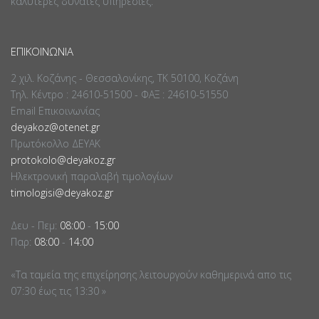
καλύτερες δυνατές υπηρεσίες.
ΕΠΙΚΟΙΝΩΝΊΑ
2 χιλ. Κοζάνης - Θεσσαλονίκης, ΤΚ 50100, Κοζάνη
Τηλ. Κέντρο : 24610-51500 - ΦΑΞ : 24610-51550
Email Επικοινωνίας
deyakoz@otenet.gr
Πρωτόκολλο ΔΕΥΑΚ
protokolo@deyakoz.gr
Ηλεκτρονική παραλαβή τιμολογίων
timologisi@deyakoz.gr
Δευ - Πεμ:
08:00
-
15:00
Παρ:
08:00
-
14:00
«Τα ταμεία της επιχείρησης λειτουργούν καθημερινά απο τις
07:30 έως τις 13:30 »