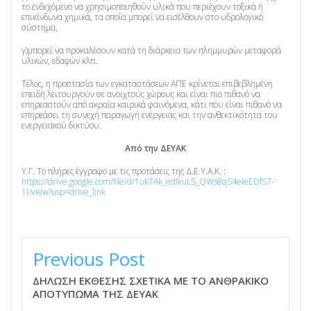
το ενδεχόμενο να χρησιμοποιηθούν υλικά που περιέχουν τοξικά ή
επικίνδυνα χημικά, τα οποία μπορεί να εισέλθουν στο υδρολογικό
σύστημα,
γ)μπορεί να προκαλέσουν κατά τη διάρκεια των πλημμυρών μεταφορά
υλικών, εδαφών κλπ.
Τέλος, η προστασία των εγκαταστάσεων ΑΠΕ κρίνεται επιβεβλημένη
επειδή λειτουργούν σε ανοιχτούς χώρους και είναι πιο πιθανό να
επηρεαστούν από ακραία καιρικά φαινόμενα, κάτι που είναι πιθανό να
επηρεάσει τη συνεχή παραγωγή ενέργειας και την ανθεκτικότητα του
ενεργειακού δικτύου.
Από την ΔΕΥΑΚ
Υ.Γ. Το πλήρες έγγραφο με τις προτάσεις της Δ.Ε.Υ.Α.Κ. :
https://drive.google.com/file/d/1uk7Ak_edlkuLS_QWs8qS4eleEDfS7-
1l/view?usp=drive_link
ΠΛΟΉΓΗΣΗ
ΆΡΘΡΩΝ
Previous Post
ΔΗΛΩΣΗ ΕΚΘΕΣΗΣ ΣΧΕΤΙΚΑ ΜΕ ΤΟ ΑΝΘΡΑΚΙΚΟ
ΑΠΟΤΥΠΩΜΑ ΤΗΣ ΔΕΥΑΚ