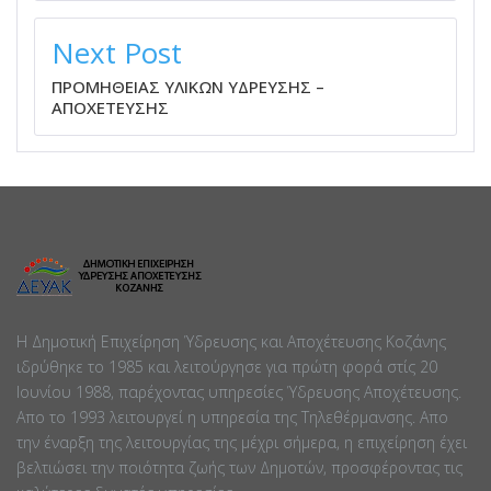
Next Post
ΠΡΟΜΗΘΕΙΑΣ ΥΛΙΚΩΝ ΥΔΡΕΥΣΗΣ –
ΑΠΟΧΕΤΕΥΣΗΣ
Η Δημοτική Επιχείρηση Ύδρευσης και Αποχέτευσης Κοζάνης
ιδρύθηκε το 1985 και λειτούργησε για πρώτη φορά στίς 20
Ιουνίου 1988, παρέχοντας υπηρεσίες Ύδρευσης Αποχέτευσης.
Απο το 1993 λειτουργεί η υπηρεσία της Τηλεθέρμανσης. Απο
την έναρξη της λειτουργίας της μέχρι σήμερα, η επιχείρηση έχει
βελτιώσει την ποιότητα ζωής των Δημοτών, προσφέροντας τις