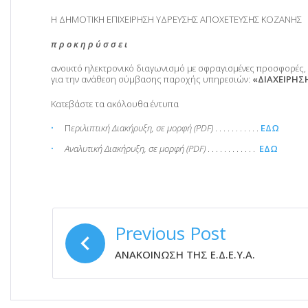
Η ΔΗΜΟΤΙΚΗ ΕΠΙΧΕΙΡΗΣΗ ΥΔΡΕΥΣΗΣ ΑΠΟΧΕΤΕΥΣΗΣ ΚΟΖΑΝΗΣ
π ρ ο κ η ρ ύ σ σ ε ι
ανοικτό ηλεκτρονικό διαγωνισμό με σφραγισμένες προσφορές, 
για την ανάθεση σύμβασης παροχής υπηρεσιών:
«ΔΙΑΧΕΙΡΗΣ
Κατεβάστε τα ακόλουθα έντυπα
Π
εριλιπτική Διακήρυξη, σε μορφή (PDF)
. . . . . . . . . . .
ΕΔΩ
Αναλυτική Διακήρυξη, σε μορφή (PDF)
. . . . . . . . . . . .
ΕΔΩ
ΠΛΟΉΓΗΣΗ
Previous Post
ΆΡΘΡΩΝ
ΑΝΑΚΟΙΝΩΣΗ ΤΗΣ Ε.Δ.Ε.Υ.Α.