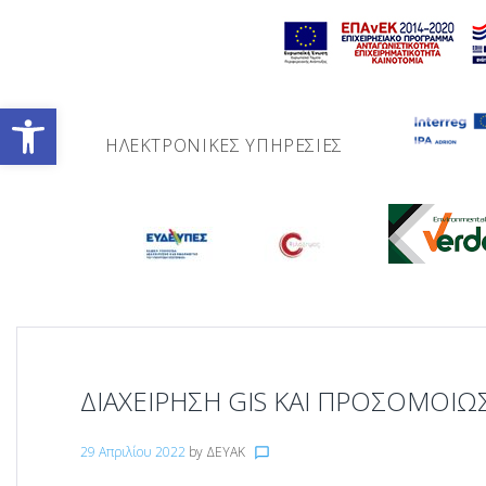
Skip
to
content
Ανοίξτε τη γραμμή εργαλείων
ΗΛΕΚΤΡΟΝΙΚΈΣ ΥΠΗΡΕΣΊΕΣ
ΔΙΑΧΕΙΡΗΣΗ GIS ΚΑΙ ΠΡΟΣΟΜΟΙΩ
29 Απριλίου 2022
by
ΔΕΥΑΚ
chat_bubble_outline