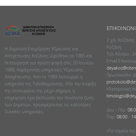
ΕΠΙΚΟΙΝΩΝΊ
2 χιλ. Κοζάνης
Κοζάνη
Η Δημοτική Επιχείρηση Ύδρευσης και
Τηλ. Κέντρο : 
Αποχέτευσης Κοζάνης ιδρύθηκε το 1985 και
Email Επικοιν
λειτούργησε για πρώτη φορά στίς 20 Ιουνίου
deyakoz@otene
1988, παρέχοντας υπηρεσίες Ύδρευσης
Πρωτόκολλο Δ
Αποχέτευσης. Απο το 1993 λειτουργεί η
protokolo@dey
υπηρεσία της Τηλεθέρμανσης. Απο την έναρξη
Ηλεκτρονική π
της λειτουργίας της μέχρι σήμερα, η
timologisi@dey
επιχείρηση έχει βελτιώσει την ποιότητα ζωής
των Δημοτών, προσφέροντας τις καλύτερες
Δευ - Πεμ:
08:0
δυνατές υπηρεσίες.
Παρ:
08:00
-
14
«Τα ταμεία της