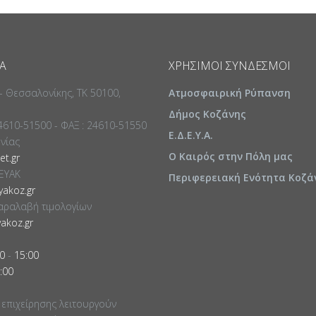
Α
ΧΡΉΣΙΜΟΙ ΣΎΝΔΕΣΜΟΙ
 - Θεσσαλονίκης, ΤΚ 50100,
Ατμοσφαιρική Ρύπανση
Δήμος Κοζάνης
24610-51500 - ΦΑΞ : 24610-51550
Ε.Δ.Ε.Υ.Α.
ωνίας
Ο Καιρός στην Πόλη μας
t.gr
ΕΥΑΚ
Περιφερειακή Ενότητα Κοζά
akoz.gr
αραλαβή τιμολογίων
akoz.gr
0
-
15:00
:00
 επιχείρησης λειτουργούν