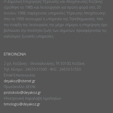
Η Δημοτική Επιχείρηση Ύδρευσης και Αποχέτευσης Κοζάνης
ιδρύθηκε το 1985 και λειτούργησε για πρώτη φορά στίς 20
Ιουνίου 1988, παρέχοντας υπηρεσίες Ύδρευσης Αποχέτευσης.
Απο το 1993 λειτουργεί η υπηρεσία της Τηλεθέρμανσης. Απο
την έναρξη της λειτουργίας της μέχρι σήμερα, η επιχείρηση έχει
βελτιώσει την ποιότητα ζωής των Δημοτών, προσφέροντας τις
καλύτερες δυνατές υπηρεσίες.
ΕΠΙΚΟΙΝΩΝΊΑ
2 χιλ. Κοζάνης - Θεσσαλονίκης, ΤΚ 50100, Κοζάνη
Τηλ. Κέντρο : 24610-51500 - ΦΑΞ : 24610-51550
Email Επικοινωνίας
deyakoz@otenet.gr
Πρωτόκολλο ΔΕΥΑΚ
protokolo@deyakoz.gr
Ηλεκτρονική παραλαβή τιμολογίων
timologisi@deyakoz.gr