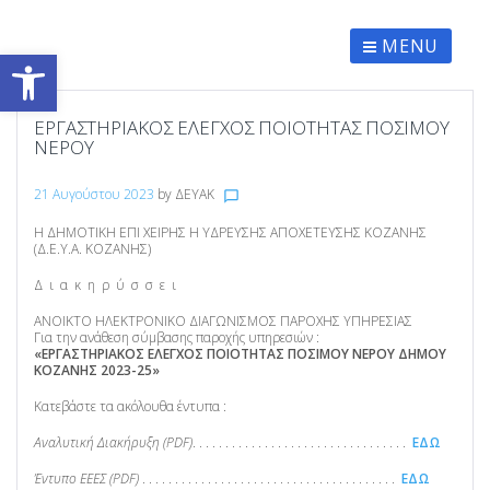
Skip
to
content
MENU
Ανοίξτε τη γραμμή εργαλείων
ΕΡΓΑΣΤΗΡΙΑΚΟΣ ΕΛΕΓΧΟΣ ΠΟΙΟΤΗΤΑΣ ΠΟΣΙΜΟΥ
ΝΕΡΟΥ
21 Αυγούστου 2023
by
ΔΕΥΑΚ
chat_bubble_outline
Η ΔΗΜΟΤΙΚΗ ΕΠΙ ΧΕΙΡΗΣ Η ΥΔΡΕΥΣΗΣ ΑΠΟΧΕΤΕΥΣΗΣ ΚΟΖΑΝΗΣ
(Δ.Ε.Υ.Α. ΚΟΖΑΝΗΣ)
Δ ι α κ η ρ ύ σ σ ε ι
ΑΝΟΙΚΤΟ ΗΛΕΚΤΡΟΝΙΚΟ ΔΙΑΓΩΝΙΣΜΟΣ ΠΑΡΟΧΗΣ ΥΠΗΡΕΣΙΑΣ
Για την ανάθεση σύμβασης παροχής υπηρεσιών :
«ΕΡΓΑΣΤΗΡΙΑΚΟΣ ΕΛΕΓΧΟΣ ΠΟΙΟΤΗΤΑΣ ΠΟΣΙΜΟΥ ΝΕΡΟΥ ΔΗΜΟΥ
ΚΟΖΑΝΗΣ 2023-25»
Κατεβάστε τα ακόλουθα έντυπα :
Αναλυτική Διακήρυξη (PDF)
. . . . . . . . . . . . . . . . . . . . . . . . . . . . . . . . .
ΕΔΩ
Έντυπο ΕΕΕΣ (PDF)
. . . . . . . . . . . . . . . . . . . . . . . . . . . . . . . . . . . . . . .
ΕΔΩ