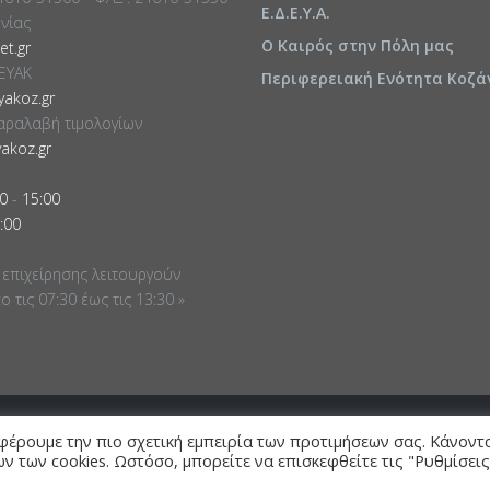
Ε.Δ.Ε.Υ.Α.
ωνίας
Ο Καιρός στην Πόλη μας
t.gr
ΕΥΑΚ
Περιφερειακή Ενότητα Κοζά
akoz.gr
αραλαβή τιμολογίων
akoz.gr
0
-
15:00
:00
 επιχείρησης λειτουργούν
 τις 07:30 έως τις 13:30 »
φέρουμε την πιο σχετική εμπειρία των προτιμήσεων σας. Κάνοντ
ν των cookies. Ωστόσο, μπορείτε να επισκεφθείτε τις "Ρυθμίσεις