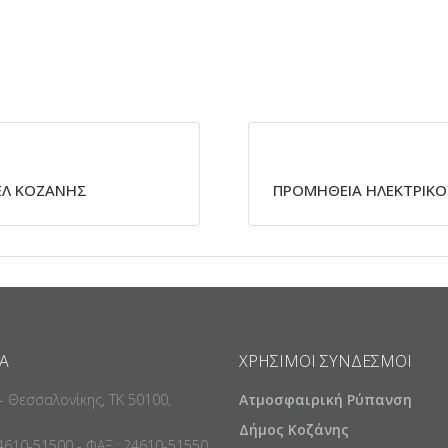
ΕΛ ΚΟΖΑΝΗΣ
ΠΡΟΜΗΘΕΙΑ ΗΛΕΚΤΡΙΚΟ
Α
ΧΡΉΣΙΜΟΙ ΣΎΝΔΕΣΜΟΙ
 - Θεσσαλονίκης, ΤΚ 50100,
Ατμοσφαιρική Ρύπανση
Δήμος Κοζάνης
24610-51500 - ΦΑΞ : 24610-51550