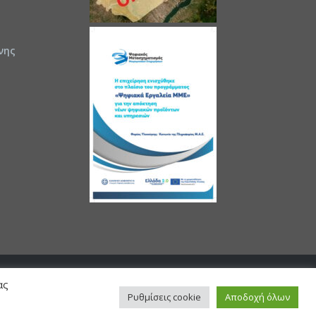
νης
ας
Ρυθμίσεις cookie
Αποδοχή όλων