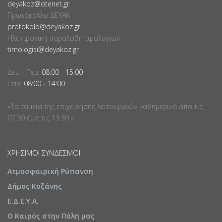
deyakoz@otenet.gr
Πρωτόκολλο ΔΕΥΑΚ
protokolo@deyakoz.gr
Ηλεκτρονική παραλαβή τιμολογίων
timologisi@deyakoz.gr
Δευ - Πεμ:
08:00
-
15:00
Παρ:
08:00
-
14:00
«Τα ταμεία της επιχείρησης λειτουργούν καθημερινά απο τις
07:30 έως τις 13:30 »
ΧΡΉΣΙΜΟΙ ΣΎΝΔΕΣΜΟΙ
Ατμοσφαιρική Ρύπανση
Δήμος Κοζάνης
Ε.Δ.Ε.Υ.Α.
Ο Καιρός στην Πόλη μας