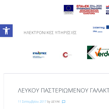
Skip
to
content
Ανοίξτε τη γραμμή εργαλείων
ΗΛΕΚΤΡΟΝΙΚΈΣ ΥΠΗΡΕΣΊΕΣ
ΛΕΥΚΟΥ ΠΑΣΤΕΡΙΩΜΕΝΟΥ ΓΑΛΑΚ
11 Σεπτεμβρίου 2017
by
ΔΕΥΑΚ
chat_bubble_outline