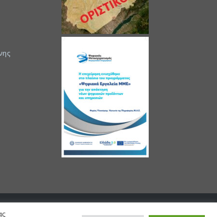
νης
ας