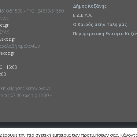
Δήμος Κοζάνης
24610-51500 - ΦΑΞ : 24610-51550
Ε.Δ.Ε.Υ.Α.
ωνίας
Ο Καιρός στην Πόλη μας
t.gr
ΕΥΑΚ
Περιφερειακή Ενότητα Κοζά
akoz.gr
αραλαβή τιμολογίων
akoz.gr
0
-
15:00
:00
 επιχείρησης λειτουργούν
 τις 07:30 έως τις 13:30 »
φέρουμε την πιο σχετική εμπειρία των προτιμήσεων σας. Κάνοντ