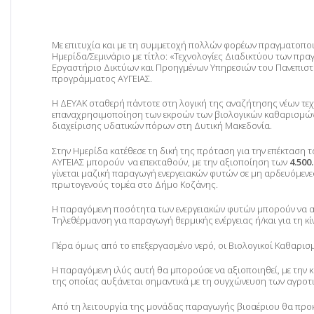
Με επιτυχία και με τη συμμετοχή πολλών φορέων πραγματοποι
Ημερίδα/Σεμινάριο με τίτλο: «Τεχνολογίες Διαδικτύου των πρ
Εργαστήριο Δικτύων και Προηγμένων Υπηρεσιών του Πανεπιστη
προγράμματος ΑΥΓΕΙΑΣ.
Η ΔΕΥΑΚ σταθερή πάντοτε στη λογική της αναζήτησης νέων τεχ
επαναχρησιμοποίηση των εκροών των βιολογικών καθαρισμών τ
διαχείρισης υδατικών πόρων στη Δυτική Μακεδονία.
Στην Ημερίδα κατέθεσε τη δική της πρόταση για την επέκτασ
ΑΥΓΕΙΑΣ μπορούν να επεκταθούν, με την αξιοποίηση των
4.500
γίνεται μαζική παραγωγή ενεργειακών φυτών σε μη αρδευόμενε
πρωτογενούς τομέα στο Δήμο Κοζάνης.
Η παραγόμενη ποσότητα των ενεργειακών φυτών μπορούν να α
Τηλεθέρμανση για παραγωγή θερμικής ενέργειας ή/και για τη
Πέρα όμως από το επεξεργασμένο νερό, οι Βιολογικοί Καθαρ
Η παραγόμενη ιλύς αυτή θα μπορούσε να αξιοποιηθεί, με την
της οποίας αυξάνεται σημαντικά με τη συγχώνευση των αγροτ
Από τη λειτουργία της μονάδας παραγωγής βιοαέριου θα προκ