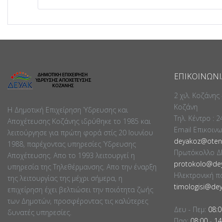
ΕΠΙΚΟΙΝΩΝΊ
2 χιλ. Κοζάνης
Κοζάνη
Η Δημοτική Επιχείρηση Ύδρευσης και
Τηλ. Κέντρο : 
Αποχέτευσης Κοζάνης ιδρύθηκε το 1985 και
Email Επικοιν
λειτούργησε για πρώτη φορά στίς 20 Ιουνίου
deyakoz@otene
1988, παρέχοντας υπηρεσίες Ύδρευσης
Πρωτόκολλο Δ
Αποχέτευσης. Απο το 1993 λειτουργεί η
protokolo@dey
υπηρεσία της Τηλεθέρμανσης. Απο την έναρξη
Ηλεκτρονική π
της λειτουργίας της μέχρι σήμερα, η
timologisi@dey
επιχείρηση έχει βελτιώσει την ποιότητα ζωής
των Δημοτών, προσφέροντας τις καλύτερες
Δευ - Πεμ:
08:0
δυνατές υπηρεσίες.
Παρ:
08:00
-
14