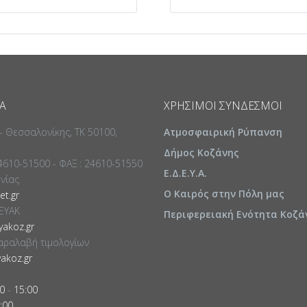
Α
ΧΡΉΣΙΜΟΙ ΣΎΝΔΕΣΜΟΙ
 - Θεσσαλονίκης, ΤΚ 50100,
Ατμοσφαιρική Ρύπανση
Δήμος Κοζάνης
24610-51500 - ΦΑΞ : 24610-51550
Ε.Δ.Ε.Υ.Α.
ωνίας
Ο Καιρός στην Πόλη μας
t.gr
ΕΥΑΚ
Περιφερειακή Ενότητα Κοζά
akoz.gr
αραλαβή τιμολογίων
akoz.gr
0
-
15:00
:00