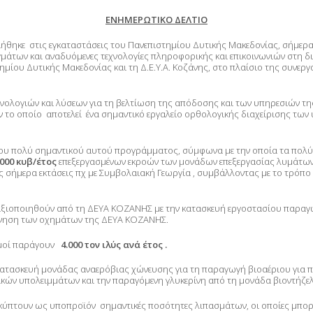
ΕΝΗΜΕΡΩΤΙΚΟ ΔΕΛΤΙΟ
ήθηκε στις εγκαταστάσεις του Πανεπιστημίου Δυτικής Μακεδονίας, σήμερ
αγμάτων και αναδυόμενες τεχνολογίες πληροφορικής και επικοινωνιών στη 
μίου Δυτικής Μακεδονίας και τη Δ.Ε.Υ.Α. Κοζάνης, στο πλαίσιο της συνε
νολογιών και λύσεων για τη βελτίωση της απόδοσης και των υπηρεσιών της
ο οποίο αποτελεί ένα σημαντικό εργαλείο ορθολογικής διαχείρισης των υ
η του πολύ σημαντικού αυτού προγράμματος, σύμφωνα με την οποία τα πο
.000 κυβ/έτος
επεξεργασμένων εκροών των μονάδων επεξεργασίας λυμάτων,
ς σήμερα εκτάσεις πχ με Συμβολαιακή Γεωργία , συμβάλλοντας με το τρόπ
ξιοποιηθούν από τη ΔΕΥΑ ΚΟΖΑΝΗΣ με την κατασκευή εργοστασίου παραγωγ
 κίνηση των οχημάτων της ΔΕΥΑ ΚΟΖΑΝΗΣ.
ισμοί παράγουν
4.000 τον ιλύς ανά έτος .
 κατασκευή μονάδας αναερόβιας χώνευσης για τη παραγωγή βιοαέριου για π
ικών υπολειμμάτων και την παραγόμενη γλυκερίνη από τη μονάδα βιοντήζελ
ύπτουν ως υποπροϊόν σημαντικές ποσότητες λιπασμάτων, οι οποίες μπορού