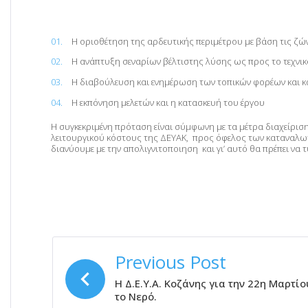
Η οριοθέτηση της αρδευτικής περιμέτρου με βάση τις ζώ
Η ανάπτυξη σεναρίων βέλτιστης λύσης ως προς το τεχνικό 
Η διαβούλευση και ενημέρωση των τοπικών φορέων και 
Η εκπόνηση μελετών και η κατασκευή του έργου
Η συγκεκριμένη πρόταση είναι σύμφωνη με τα μέτρα διαχείριση
λειτουργικού κόστους της ΔΕΥΑΚ, προς όφελος των καταναλωτ
διανύουμε με την απολιγνιτοποιηση και γι’ αυτό θα πρέπει να
ΠΛΟΉΓΗΣΗ
Previous Post
ΆΡΘΡΩΝ
Η Δ.Ε.Υ.Α. Κοζάνης για την 22η Μαρτί
το Νερό.