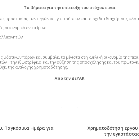
Τα βήματα για την επίτευξη του στόχου είναι
νες προστασίας των πηγών και γεωτρήσεων και τα σχέδια διαχείρισης υδα
, οικονομικό αντικείμενο
καλλιεργητών
ς υδατικών πόρων και συμβάλει τα μέγιστα στη κυκλική οικονομία της περ
ών , την εξωστρέφεια και την αύξηση της απασχόλησης και του πρωτογενο
 τύχει της ανάλογης χρηματοδότησης.
Από την ΔΕΥΑΚ
ου, Παγκόσμια Ημέρα για
Χρηματοδότηση έργου 
την εγκατάστα