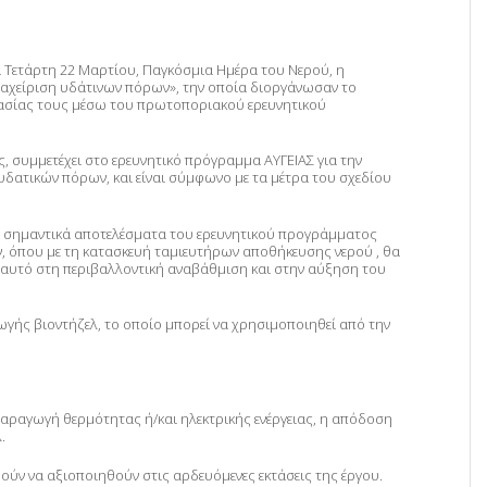
α Τετάρτη 22 Μαρτίου, Παγκόσμια Ημέρα του Νερού, η
διαχείριση υδάτινων πόρων», την οποία διοργάνωσαν το
ργασίας τους μέσω του πρωτοποριακού ερευνητικού
, συμμετέχει στο ερευνητικό πρόγραμμα ΑΥΓΕΙΑΣ για την
δατικών πόρων, και είναι σύμφωνο με τα μέτρα του σχεδίου
λύ σημαντικά αποτελέσματα του ερευνητικού προγράμματος
 όπου με τη κατασκευή ταμιευτήρων αποθήκευσης νερού , θα
ο αυτό στη περιβαλλοντική αναβάθμιση και στην αύξηση του
ής βιοντήζελ, το οποίο μπορεί να χρησιμοποιηθεί από την
αραγωγή θερμότητας ή/και ηλεκτρικής ενέργειας, η απόδοση
.
ν να αξιοποιηθούν στις αρδευόμενες εκτάσεις της έργου.