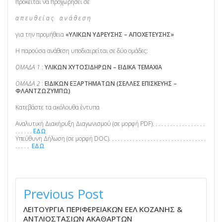
πρόκειται να προχωρήσει σε
α π ε υ θ ε ί α ς α ν ά θ ε σ η
για την προμήθεια
«ΥΛΙΚΩΝ ΥΔΡΕΥΣΗΣ – ΑΠΟΧΕΤΕΥΣΗΣ»
Η παρούσα ανάθεση υποδιαιρείται σε δύο ομάδες:
ΟΜΑΔΑ 1
:
ΥΛΙΚΩΝ ΧΥΤΟΣΙΔΗΡΩΝ – ΕΙΔΙΚΑ ΤΕΜΑΧΙΑ
ΟΜΑΔΑ 2
:
ΕΙΔΙΚΩΝ ΕΞΑΡΤΗΜΑΤΩΝ (ΣΕΛΛΕΣ ΕΠΙΣΚΕΥΗΣ –
ΦΛΑΝΤΖΩΖΥΜΠΩ)
Κατεβάστε τα ακόλουθα έντυπα
Αναλυτική Διακήρυξη Διαγωνισμού (σε μορφή PDF). . . . . . . . . . . . . . . . . .
. . . . . .
ΕΔΩ
Υπεύθυνη Δήλωση (σε μορφή DOC). . . . . . . . . . . . . . . . . . . . . . . . . . . . . . . . .
. . . . .
ΕΔΩ
ΠΛΟΉΓΗΣΗ
ΆΡΘΡΩΝ
Previous Post
ΛΕΙΤΟΥΡΓΙΑ ΠΕΡΙΦΕΡΕΙΑΚΩΝ ΕΕΛ ΚΟΖΑΝΗΣ &
ΑΝΤΛΙΟΣΤΑΣΙΩΝ ΑΚΑΘΑΡΤΩΝ