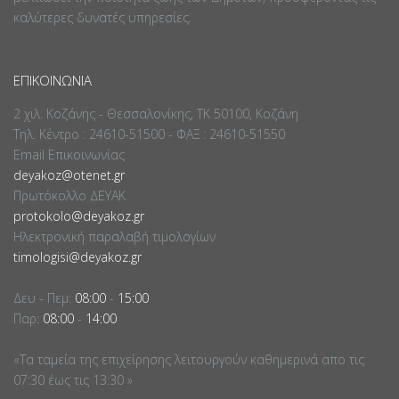
καλύτερες δυνατές υπηρεσίες.
ΕΠΙΚΟΙΝΩΝΊΑ
2 χιλ. Κοζάνης - Θεσσαλονίκης, ΤΚ 50100, Κοζάνη
Τηλ. Κέντρο : 24610-51500 - ΦΑΞ : 24610-51550
Email Επικοινωνίας
deyakoz@otenet.gr
Πρωτόκολλο ΔΕΥΑΚ
protokolo@deyakoz.gr
Ηλεκτρονική παραλαβή τιμολογίων
timologisi@deyakoz.gr
Δευ - Πεμ:
08:00
-
15:00
Παρ:
08:00
-
14:00
«Τα ταμεία της επιχείρησης λειτουργούν καθημερινά απο τις
07:30 έως τις 13:30 »