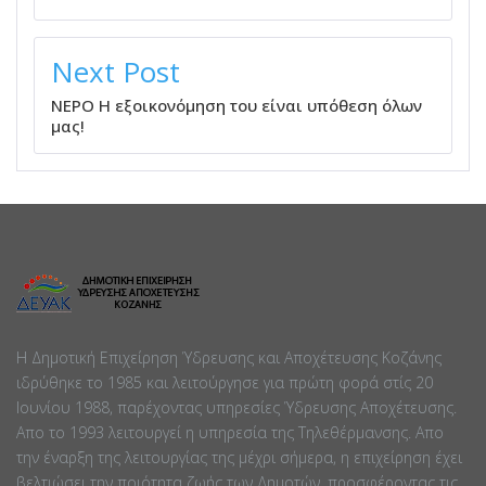
Next Post
ΝΕΡΟ Η εξοικονόμηση του είναι υπόθεση όλων
μας!
Η Δημοτική Επιχείρηση Ύδρευσης και Αποχέτευσης Κοζάνης
ιδρύθηκε το 1985 και λειτούργησε για πρώτη φορά στίς 20
Ιουνίου 1988, παρέχοντας υπηρεσίες Ύδρευσης Αποχέτευσης.
Απο το 1993 λειτουργεί η υπηρεσία της Τηλεθέρμανσης. Απο
την έναρξη της λειτουργίας της μέχρι σήμερα, η επιχείρηση έχει
βελτιώσει την ποιότητα ζωής των Δημοτών, προσφέροντας τις