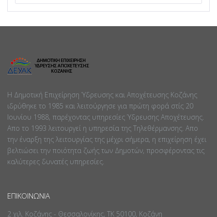
Η Δημοτική Επιχείρηση Ύδρευσης και Αποχέτευσης Κοζάνης
ιδρύθηκε το 1985 και λειτούργησε για πρώτη φορά στίς 20
Ιουνίου 1988, παρέχοντας υπηρεσίες Ύδρευσης Αποχέτευσης.
Απο το 1993 λειτουργεί η υπηρεσία της Τηλεθέρμανσης. Απο
την έναρξη της λειτουργίας της μέχρι σήμερα, η επιχείρηση έχει
βελτιώσει την ποιότητα ζωής των Δημοτών, προσφέροντας τις
καλύτερες δυνατές υπηρεσίες.
ΕΠΙΚΟΙΝΩΝΊΑ
2 χιλ. Κοζάνης - Θεσσαλονίκης, ΤΚ 50100, Κοζάνη