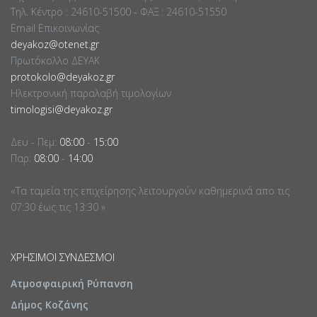
Τηλ. Κέντρο : 24610-51500 - ΦΑΞ : 24610-51550
Email Επικοινωνίας
deyakoz@otenet.gr
Πρωτόκολλο ΔΕΥΑΚ
protokolo@deyakoz.gr
Ηλεκτρονική παραλαβή τιμολογίων
timologisi@deyakoz.gr
Δευ - Πεμ:
08:00
-
15:00
Παρ:
08:00
-
14:00
«Τα ταμεία της επιχείρησης λειτουργούν καθημερινά απο τις
07:30 έως τις 13:30 »
ΧΡΉΣΙΜΟΙ ΣΎΝΔΕΣΜΟΙ
Ατμοσφαιρική Ρύπανση
Δήμος Κοζάνης