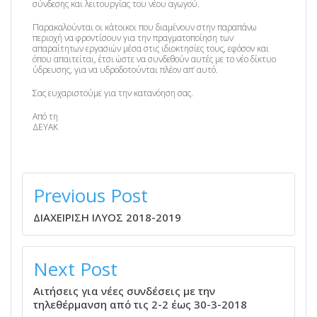
σύνδεσης και λειτουργίας του νέου αγωγού.
Παρακαλούνται οι κάτοικοι που διαμένουν στην παραπάνω
περιοχή να φροντίσουν για την πραγματοποίηση των
απαραίτητων εργασιών μέσα στις ιδιοκτησίες τους, εφόσον και
όπου απαιτείται, έτσι ώστε να συνδεθούν αυτές με το νέο δίκτυο
ύδρευσης, για να υδροδοτούνται πλέον απ’ αυτό.
Σας ευχαριστούμε για την κατανόηση σας.
Από τη
ΔΕΥΑΚ
ΠΛΟΉΓΗΣΗ
ΆΡΘΡΩΝ
Previous Post
ΔΙΑΧΕΙΡΙΣΗ ΙΛΥΟΣ 2018-2019
Next Post
Αιτήσεις για νέες συνδέσεις με την
τηλεθέρμανση από τις 2-2 έως 30-3-2018