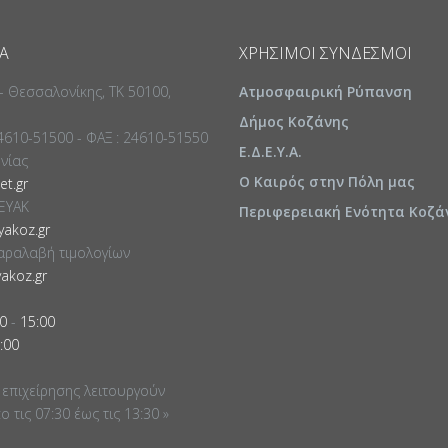
Α
ΧΡΉΣΙΜΟΙ ΣΎΝΔΕΣΜΟΙ
 - Θεσσαλονίκης, ΤΚ 50100,
Ατμοσφαιρική Ρύπανση
Δήμος Κοζάνης
24610-51500 - ΦΑΞ : 24610-51550
Ε.Δ.Ε.Υ.Α.
ωνίας
Ο Καιρός στην Πόλη μας
t.gr
ΕΥΑΚ
Περιφερειακή Ενότητα Κοζά
akoz.gr
αραλαβή τιμολογίων
akoz.gr
0
-
15:00
:00
 επιχείρησης λειτουργούν
 τις 07:30 έως τις 13:30 »