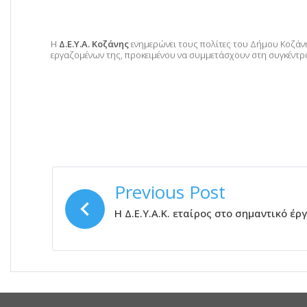
Η
Δ.Ε.Υ.Α. Κοζάνης
ενημερώνει τους πολίτες του Δήμου Κοζά
εργαζομένων της, προκειμένου να συμμετάσχουν στη συγκέντρω
ΠΛΟΉΓΗΣΗ
Previous Post
ΆΡΘΡΩΝ
Η Δ.Ε.Υ.Α.Κ. εταίρος στο σημαντικό 