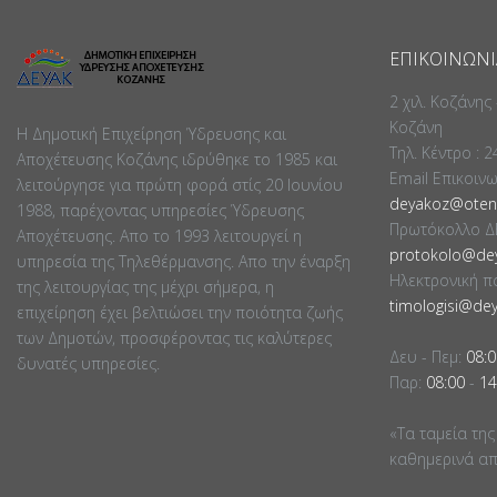
ΕΠΙΚΟΙΝΩΝΊ
2 χιλ. Κοζάνης
Κοζάνη
Η Δημοτική Επιχείρηση Ύδρευσης και
Τηλ. Κέντρο : 
Αποχέτευσης Κοζάνης ιδρύθηκε το 1985 και
Email Επικοιν
λειτούργησε για πρώτη φορά στίς 20 Ιουνίου
deyakoz@otene
1988, παρέχοντας υπηρεσίες Ύδρευσης
Πρωτόκολλο Δ
Αποχέτευσης. Απο το 1993 λειτουργεί η
protokolo@dey
υπηρεσία της Τηλεθέρμανσης. Απο την έναρξη
Ηλεκτρονική π
της λειτουργίας της μέχρι σήμερα, η
timologisi@dey
επιχείρηση έχει βελτιώσει την ποιότητα ζωής
των Δημοτών, προσφέροντας τις καλύτερες
Δευ - Πεμ:
08:0
δυνατές υπηρεσίες.
Παρ:
08:00
-
14
«Τα ταμεία της
καθημερινά απο