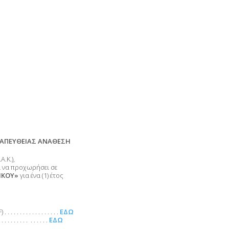
ΑΠΕΥΘΕΙΑΣ ΑΝΑΘΕΣΗ
.Κ.),
ι να προχωρήσει σε
ΙΚΟΥ»
για ένα (1) έτος
 . . . . . . . . . . .
ΕΔΩ
 . . . . . . . . . . . .
ΕΔΩ