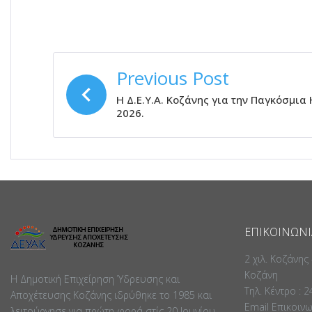
ΠΛΟΉΓΗΣΗ
Previous Post
ΆΡΘΡΩΝ
Η Δ.Ε.Υ.Α. Κοζάνης για την Παγκόσμια
2026.
ΕΠΙΚΟΙΝΩΝΊ
2 χιλ. Κοζάνης
Κοζάνη
Η Δημοτική Επιχείρηση Ύδρευσης και
Τηλ. Κέντρο : 
Αποχέτευσης Κοζάνης ιδρύθηκε το 1985 και
Email Επικοιν
λειτούργησε για πρώτη φορά στίς 20 Ιουνίου