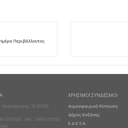
 Ημέρα Περιβάλλοντος
Α
ΧΡΉΣΙΜΟΙ ΣΎΝΔΕΣΜΟΙ
 - Θεσσαλονίκης, ΤΚ 50100,
Ατμοσφαιρική Ρύπανση
Δήμος Κοζάνης
24610-51500 - ΦΑΞ : 24610-51550
Ε.Δ.Ε.Υ.Α.
ωνίας