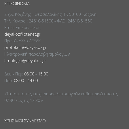
ΕΠΙΚΟΙΝΩΝΊΑ
2 χιλ. Κοζάνης - Θεσσαλονίκης, ΤΚ 50100, Κοζάνη
Τηλ. Κέντρο : 24610-51500 - ΦΑΞ : 24610-51550
Email Επικοινωνίας
deyakoz@otenet.gr
Πρωτόκολλο ΔΕΥΑΚ
protokolo@deyakoz.gr
Ηλεκτρονική παραλαβή τιμολογίων
timologisi@deyakoz.gr
Δευ - Πεμ:
08:00
-
15:00
Παρ:
08:00
-
14:00
«Τα ταμεία της επιχείρησης λειτουργούν καθημερινά απο τις
07:30 έως τις 13:30 »
ΧΡΉΣΙΜΟΙ ΣΎΝΔΕΣΜΟΙ