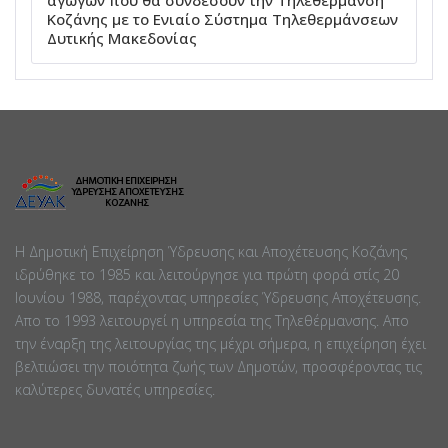
Κοζάνης με το Ενιαίο Σύστημα Τηλεθερμάνσεων
Δυτικής Μακεδονίας
Η Δημοτική Επιχείρηση Ύδρευσης και Αποχέτευσης Κοζάνης
ιδρύθηκε το 1985 και λειτούργησε για πρώτη φορά στίς 20
Ιουνίου 1988, παρέχοντας υπηρεσίες Ύδρευσης Αποχέτευσης.
Απο το 1993 λειτουργεί η υπηρεσία της Τηλεθέρμανσης. Απο
την έναρξη της λειτουργίας της μέχρι σήμερα, η επιχείρηση έχει
βελτιώσει την ποιότητα ζωής των Δημοτών, προσφέροντας τις
καλύτερες δυνατές υπηρεσίες.