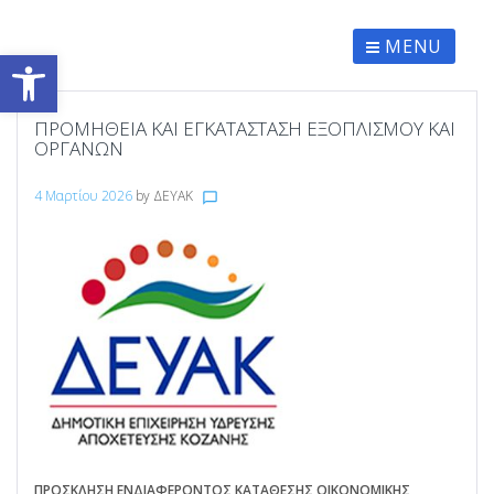
Skip
to
content
MENU
Ανοίξτε τη γραμμή εργαλείων
ΠΡΟΜΗΘΕΙΑ ΚΑΙ ΕΓΚΑΤΑΣΤΑΣΗ ΕΞΟΠΛΙΣΜΟΥ ΚΑΙ
ΟΡΓΑΝΩΝ
4 Μαρτίου 2026
by
ΔΕΥΑΚ
chat_bubble_outline
ΠΡΟΣΚΛΗΣΗ ΕΝΔΙΑΦΕΡΟΝΤΟΣ ΚΑΤΑΘΕΣΗΣ ΟΙΚΟΝΟΜΙΚΗΣ