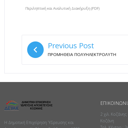
Περιληπτική και Αναλυτική Διακήρυξη (PDF)
ΠΛΟΉΓΗΣΗ
Previous Post
ΆΡΘΡΩΝ
ΠΡΟΜΗΘΕΙΑ ΠΟΛΥΗΛΕΚΤΡΟΛΥΤΗ
ΕΠΙΚΟΙΝΩΝΊ
2 χιλ. Κοζάνης
Κοζάνη
Η Δημοτική Επιχείρηση Ύδρευσης και
Τηλ. Κέντρο : 