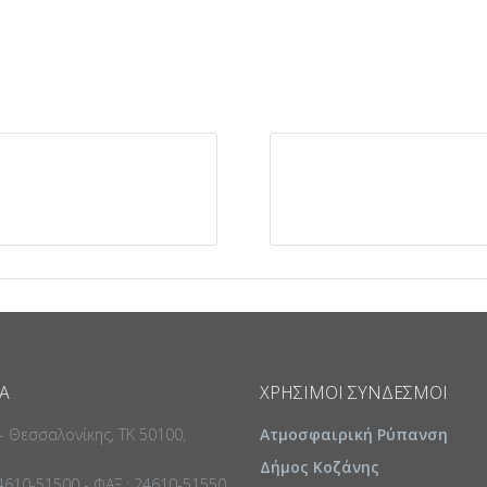
Α
ΧΡΉΣΙΜΟΙ ΣΎΝΔΕΣΜΟΙ
 - Θεσσαλονίκης, ΤΚ 50100,
Ατμοσφαιρική Ρύπανση
Δήμος Κοζάνης
24610-51500 - ΦΑΞ : 24610-51550