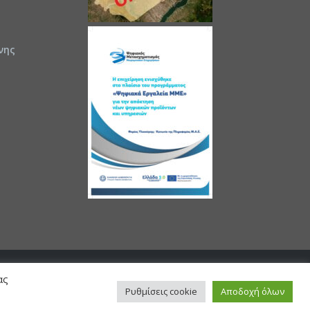
νης
ας
Ρυθμίσεις cookie
Αποδοχή όλων