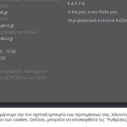
Ε.Δ.Ε.Υ.Α.
ωνίας
Ο Καιρός στην Πόλη μας
t.gr
ΕΥΑΚ
Περιφερειακή Ενότητα Κοζά
akoz.gr
αραλαβή τιμολογίων
akoz.gr
0
-
15:00
:00
 επιχείρησης λειτουργούν
 τις 07:30 έως τις 13:30 »
φέρουμε την πιο σχετική εμπειρία των προτιμήσεων σας. Κάνοντ
ν των cookies. Ωστόσο, μπορείτε να επισκεφθείτε τις "Ρυθμίσεις