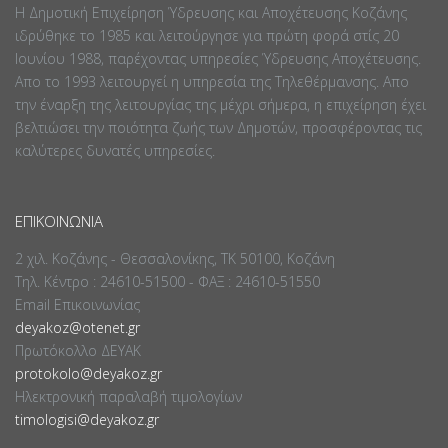
Η Δημοτική Επιχείρηση Ύδρευσης και Αποχέτευσης Κοζάνης
ιδρύθηκε το 1985 και λειτούργησε για πρώτη φορά στίς 20
Ιουνίου 1988, παρέχοντας υπηρεσίες Ύδρευσης Αποχέτευσης.
Απο το 1993 λειτουργεί η υπηρεσία της Τηλεθέρμανσης. Απο
την έναρξη της λειτουργίας της μέχρι σήμερα, η επιχείρηση έχει
βελτιώσει την ποιότητα ζωής των Δημοτών, προσφέροντας τις
καλύτερες δυνατές υπηρεσίες.
ΕΠΙΚΟΙΝΩΝΊΑ
2 χιλ. Κοζάνης - Θεσσαλονίκης, ΤΚ 50100, Κοζάνη
Τηλ. Κέντρο : 24610-51500 - ΦΑΞ : 24610-51550
Email Επικοινωνίας
deyakoz@otenet.gr
Πρωτόκολλο ΔΕΥΑΚ
protokolo@deyakoz.gr
Ηλεκτρονική παραλαβή τιμολογίων
timologisi@deyakoz.gr