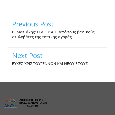
ΠΛΟΉΓΗΣΗ
ΆΡΘΡΩΝ
Previous Post
Π. Ματιάκης: Η Δ.Ε.Υ.Α.Κ. από τους βασικούς
στυλοβάτες της τοπικής αγοράς.
Next Post
ΕΥΧΕΣ ΧΡΙΣΤΟΥΓΕΝΝΩΝ ΚΑΙ ΝΕΟΥ ΕΤΟΥΣ