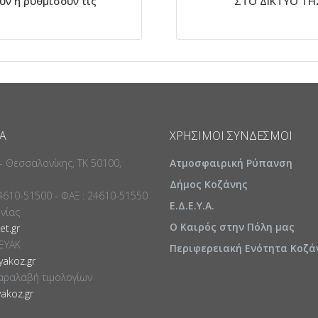
ν ή ρυθμίσουν τις
ΣΤΟ ΔΙΚΤΥΟ ΤΗ
Α
ΧΡΉΣΙΜΟΙ ΣΎΝΔΕΣΜΟΙ
 - Θεσσαλονίκης, ΤΚ 50100,
Ατμοσφαιρική Ρύπανση
Δήμος Κοζάνης
24610-51500 - ΦΑΞ : 24610-51550
Ε.Δ.Ε.Υ.Α.
ωνίας
Ο Καιρός στην Πόλη μας
t.gr
ΕΥΑΚ
Περιφερειακή Ενότητα Κοζά
akoz.gr
αραλαβή τιμολογίων
akoz.gr