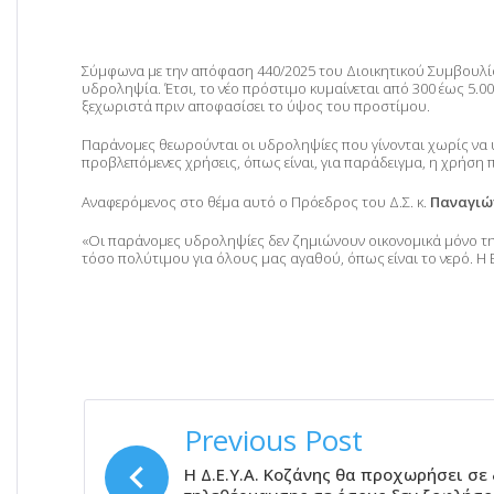
Σύμφωνα με την απόφαση 440/2025 του Διοικητικού Συμβουλ
υδροληψία. Έτσι, το νέο πρόστιμο κυμαίνεται από 300 έως 5.0
ξεχωριστά πριν αποφασίσει το ύψος του προστίμου.
Παράνομες θεωρούνται οι υδροληψίες που γίνονται χωρίς να υ
προβλεπόμενες χρήσεις, όπως είναι, για παράδειγμα, η χρήση 
Αναφερόμενος στο θέμα αυτό ο Πρόεδρος του Δ.Σ. κ.
Παναγιώ
«Οι παράνομες υδροληψίες δεν ζημιώνουν οικονομικά μόνο τη
τόσο πολύτιμου για όλους μας αγαθού, όπως είναι το νερό. Η Επ
ΠΛΟΉΓΗΣΗ
Previous Post
ΆΡΘΡΩΝ
Η Δ.Ε.Υ.Α. Κοζάνης θα προχωρήσει σε