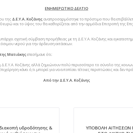
ΕΝΗΜΕΡΩΤΙΚΟ ΔΕΛΤΙΟ
ίου της
Δ.Ε.Υ.Α. Κοζάνης
αναπροσαρμόστηκε το πρόστιμο που θα επιβάλλετα
00 ευρώ και το ύψος του θα καθορίζεται από την αρμόδια Επιτροπή της Επιχ
πάρχει σχετική σύμβαση προμήθειας με τη Δ.Ε.Υ.Α. Κοζάνης και εγκατεστημ
πόσιμου νερού για την άρδευση εκτάσεων.
της Ματιάκης
επεσήμανε ότι:
 Δ.Ε.Υ.Α. Κοζάνης αλλά ζημιώνουν πολύ περισσότερο το σύνολο της κοινων
ιχείρηση κάνει ό,τι μπορεί για να εντοπίσει τέτοιες περιπτώσεις και δεν π
Από την Δ.Ε.Υ.Α. Κοζάνης
 διακοπή υδροδότησης &
ΥΠΟΒΟΛΗ ΑΙΤΗΣΕΩΝ 