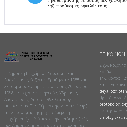
τηλεθέρμανσης σε όσους δεν ξοφλήσου
ληξιπρόθεσμες οφειλές τους.
ΕΠΙΚΟΙΝΩΝΊ
2 χιλ. Κοζάνης
Κοζάνη
Η Δημοτική Επιχείρηση Ύδρευσης και
Τηλ. Κέντρο : 
Αποχέτευσης Κοζάνης ιδρύθηκε το 1985 και
Email Επικοιν
λειτούργησε για πρώτη φορά στίς 20 Ιουνίου
deyakoz@otene
1988, παρέχοντας υπηρεσίες Ύδρευσης
Πρωτόκολλο Δ
Αποχέτευσης. Απο το 1993 λειτουργεί η
protokolo@dey
υπηρεσία της Τηλεθέρμανσης. Απο την έναρξη
Ηλεκτρονική π
της λειτουργίας της μέχρι σήμερα, η
timologisi@dey
επιχείρηση έχει βελτιώσει την ποιότητα ζωής
των Δημοτών, προσφέροντας τις καλύτερες