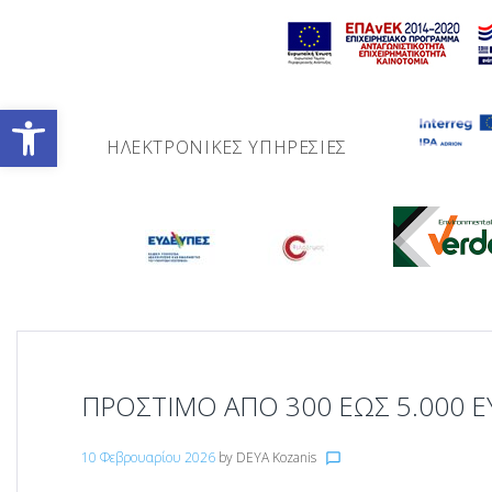
Skip
to
content
Ανοίξτε τη γραμμή εργαλείων
ΗΛΕΚΤΡΟΝΙΚΈΣ ΥΠΗΡΕΣΊΕΣ
ΠΡΌΣΤΙΜΟ ΑΠΌ 300 ΈΩΣ 5.000 ΕΥ
10 Φεβρουαρίου 2026
by
DEYA Kozanis
chat_bubble_outline