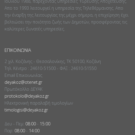
Ιουνίου 1988, παρέχοντας υπηρεσίες Ύδρευσης Αποχέτευσης.
Απο το 1993 λειτουργεί η υπηρεσία της Τηλεθέρμανσης. Απο
την έναρξη της λειτουργίας της μέχρι σήμερα, η επιχείρηση έχει
βελτιώσει την ποιότητα ζωής των Δημοτών, προσφέροντας τις
καλύτερες δυνατές υπηρεσίες.
ΕΠΙΚΟΙΝΩΝΊΑ
2 χιλ. Κοζάνης - Θεσσαλονίκης, ΤΚ 50100, Κοζάνη
Τηλ. Κέντρο : 24610-51500 - ΦΑΞ : 24610-51550
Email Επικοινωνίας
deyakoz@otenet.gr
Πρωτόκολλο ΔΕΥΑΚ
protokolo@deyakoz.gr
Ηλεκτρονική παραλαβή τιμολογίων
timologisi@deyakoz.gr
Δευ - Πεμ:
08:00
-
15:00
Παρ:
08:00
-
14:00