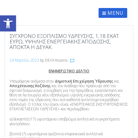
Skip
to
content
MENU
Ανοίξτε τη γραμμή εργαλείων
ΣΎΓΧΡΟΝΟ ΕΞΟΠΛΙΣΜΌ ΎΔΡΕΥΣΗΣ, 1,18 ΕΚΑΤ.
ΕΥΡΏ, ΥΨΗΛΉΣ ΕΝΕΡΓΕΙΑΚΉΣ ΑΠΌΔΟΣΗΣ,
ΑΠΟΚΤΆ Η ΔΕΥΑΚ.
24 Μαρτίου 2023
by
DEYA Kozanis
chat_bubble_outline
ΕΝΗΜΕΡΩΤΙΚΟ ΔΕΛΤΙΟ
Υπογράφηκε ανάμεσα στην
Δημοτική Επιχείρηση Ύδρευσης
και
Αποχέτευσης Κοζάνης
και τον Ανάδοχο που προέκυψε από τον
σχετικό διαγωνισμό, η σύμβαση για την προμήθεια, εγκατάσταση και
θέση σε λειτουργία νέου εξοπλισμού υψηλής ενεργειακής απόδοσης
στον τομέα της ύδρευσης που αντικαθιστά αντίστοιχο ενεργοβόρο
εξοπλισμό. Ο τίτλος του έργου είναι «ΕΝΕΡΓΕΙΑΚΟΣ ΕΚΣΥΓΧΡΟΝΙΣΜΟΣ
ΕΓΚΑΤΑΣΤΑΣΕΩΝ ΥΔΡΕΥΣΗΣ» και περιλαμβάνει:
α) δεκαεπτά (17) υφιστάμενα υποβρύχια αντλητικά συγκροτήματα
γεωτρήσεων
β) επτά (7) υφιστάμενα οριζόντια επιφανειακά αντλητικά