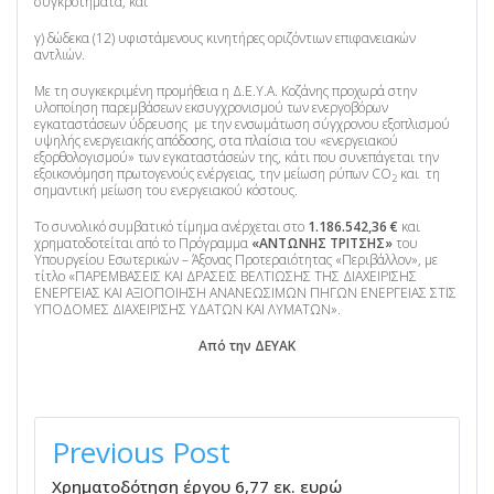
συγκροτήματα, και
γ) δώδεκα (12) υφιστάμενους κινητήρες οριζόντιων επιφανειακών
αντλιών.
Με τη συγκεκριμένη προμήθεια η Δ.Ε.Υ.Α. Κοζάνης προχωρά στην
υλοποίηση παρεμβάσεων εκσυγχρονισμού των ενεργοβόρων
εγκαταστάσεων ύδρευσης με την ενσωμάτωση σύγχρονου εξοπλισμού
υψηλής ενεργειακής απόδοσης, στα πλαίσια του «ενεργειακού
εξορθολογισμού» των εγκαταστάσεών της, κάτι που συνεπάγεται την
εξοικονόμηση πρωτογενούς ενέργειας, την μείωση ρύπων CO
και τη
2
σημαντική μείωση του ενεργειακού κόστους.
Το συνολικό συμβατικό τίμημα ανέρχεται στο
1.186.542,36 €
και
χρηματοδοτείται από το Πρόγραμμα
«ΑΝΤΩΝΗΣ ΤΡΙΤΣΗΣ»
του
Υπουργείου Εσωτερικών – Άξονας Προτεραιότητας «Περιβάλλον», με
τίτλο «ΠΑΡΕΜΒΑΣΕΙΣ ΚΑΙ ΔΡΑΣΕΙΣ ΒΕΛΤΙΩΣΗΣ ΤΗΣ ΔΙΑΧΕΙΡΙΣΗΣ
ΕΝΕΡΓΕΙΑΣ ΚΑΙ ΑΞΙΟΠΟΙΗΣΗ ΑΝΑΝΕΩΣΙΜΩΝ ΠΗΓΩΝ ΕΝΕΡΓΕΙΑΣ ΣΤΙΣ
ΥΠΟΔΟΜΕΣ ΔΙΑΧΕΙΡΙΣΗΣ ΥΔΑΤΩΝ ΚΑΙ ΛΥΜΑΤΩΝ».
Από την ΔΕΥΑΚ
ΠΛΟΉΓΗΣΗ
ΆΡΘΡΩΝ
Previous Post
Χρηματοδότηση έργου 6,77 εκ. ευρώ