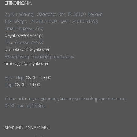
ΕΠΙΚΟΙΝΩΝΊΑ
2 χιλ. Κοζάνης - Θεσσαλονίκης, ΤΚ 50100, Κοζάνη
Τηλ. Κέντρο : 24610-51500 - ΦΑΞ : 24610-51550
Email Επικοινωνίας
deyakoz@otenet.gr
Πρωτόκολλο ΔΕΥΑΚ
protokolo@deyakoz.gr
Ηλεκτρονική παραλαβή τιμολογίων
timologisi@deyakoz.gr
Δευ - Πεμ:
08:00
-
15:00
Παρ:
08:00
-
14:00
«Τα ταμεία της επιχείρησης λειτουργούν καθημερινά απο τις
07:30 έως τις 13:30 »
ΧΡΉΣΙΜΟΙ ΣΎΝΔΕΣΜΟΙ