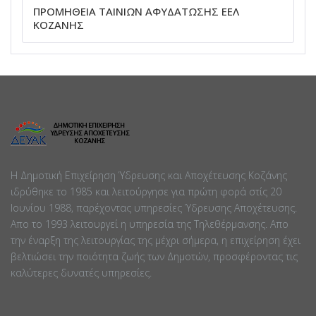
ΠΡΟΜΗΘΕΙΑ ΤΑΙΝΙΩΝ ΑΦΥΔΑΤΩΣΗΣ ΕΕΛ
ΚΟΖΑΝΗΣ
Η Δημοτική Επιχείρηση Ύδρευσης και Αποχέτευσης Κοζάνης
ιδρύθηκε το 1985 και λειτούργησε για πρώτη φορά στίς 20
Ιουνίου 1988, παρέχοντας υπηρεσίες Ύδρευσης Αποχέτευσης.
Απο το 1993 λειτουργεί η υπηρεσία της Τηλεθέρμανσης. Απο
την έναρξη της λειτουργίας της μέχρι σήμερα, η επιχείρηση έχει
βελτιώσει την ποιότητα ζωής των Δημοτών, προσφέροντας τις
καλύτερες δυνατές υπηρεσίες.