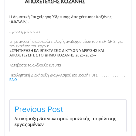
Η Δημοτική Επιχείρηση Ύδρευσης Αποχέτευσης Κοζάνης
(Δ.Ε.Υ.Α.Κ.),
π ρ ο κ η ρ ύ σ σ ε ι
τη με ανοικτή διαδικασία επιλογής αναδόχου μέσω του Ε.ΣΗ.ΔΗ.Σ. για
την εκτέλεση του έργου:
«ΣΥΝΤΗΡΗΣΗ ΚΑΙ ΕΠΕΚΤΑΣΕΙΣ ΔΙΚΤΥΩΝ ΥΔΡΕΥΣΗΣ ΚΑΙ
ΑΠΟΧΕΤΕΥΣΗΣ ΣΤΟ ΔΗΜΟ ΚΟΖΑΝΗΣ 2025-2026»
Κατεβάστε τα ακόλουθα έντυπα
Περιληπτική Διακήρυξη Διαγωνισμού (σε μορφή PDF). . . . . . . . . . . . . . . .
ΕΔΩ
ΠΛΟΉΓΗΣΗ
ΆΡΘΡΩΝ
Previous Post
Διακήρυξη διαγωνισμού ομαδικής ασφάλισης
εργαζομένων