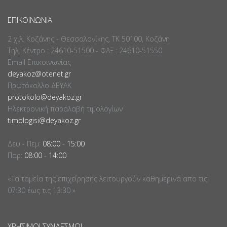
ΕΠΙΚΟΙΝΩΝΊΑ
2 χιλ. Κοζάνης - Θεσσαλονίκης, ΤΚ 50100, Κοζάνη
Τηλ. Κέντρο : 24610-51500 - ΦΑΞ : 24610-51550
Email Επικοινωνίας
deyakoz@otenet.gr
Πρωτόκολλο ΔΕΥΑΚ
protokolo@deyakoz.gr
Ηλεκτρονική παραλαβή τιμολογίων
timologisi@deyakoz.gr
Δευ - Πεμ:
08:00
-
15:00
Παρ:
08:00
-
14:00
«Τα ταμεία της επιχείρησης λειτουργούν καθημερινά απο τις
07:30 έως τις 13:30 »
ΧΡΉΣΙΜΟΙ ΣΎΝΔΕΣΜΟΙ