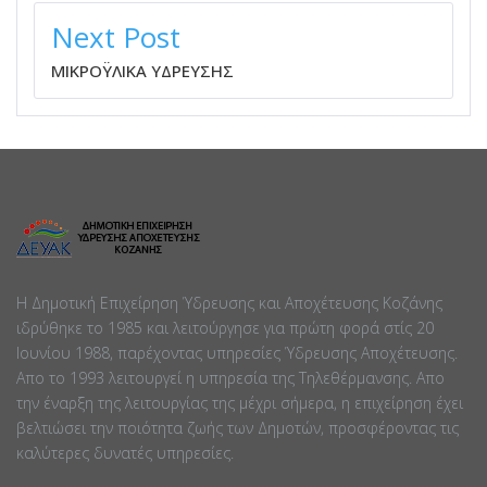
Next Post
ΜΙΚΡΟΫΛΙΚΑ ΥΔΡΕΥΣΗΣ
Η Δημοτική Επιχείρηση Ύδρευσης και Αποχέτευσης Κοζάνης
ιδρύθηκε το 1985 και λειτούργησε για πρώτη φορά στίς 20
Ιουνίου 1988, παρέχοντας υπηρεσίες Ύδρευσης Αποχέτευσης.
Απο το 1993 λειτουργεί η υπηρεσία της Τηλεθέρμανσης. Απο
την έναρξη της λειτουργίας της μέχρι σήμερα, η επιχείρηση έχει
βελτιώσει την ποιότητα ζωής των Δημοτών, προσφέροντας τις
καλύτερες δυνατές υπηρεσίες.