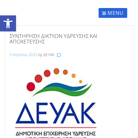
Skip
to
content
MENU
Ανοίξτε τη γραμμή εργαλείων
ΣΥΝΤΗΡΗΣΗ ΔΙΚΤΥΩΝ ΥΔΡΕΥΣΗΣ ΚΑΙ
ΑΠΟΧΕΤΕΥΣΗΣ
3 Απριλίου 2025
by
ΔΕΥΑΚ
chat_bubble_outline