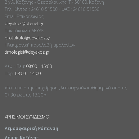
2 χιλ. Κοζάνης - Θεσσαλονίκης, ΤΚ 50100, Κοζάνη
Τηλ. Κέντρο : 24610-51500 - ΦΑΞ : 24610-51550
Email Επικοινωνίας
deyakoz@otenet.gr
Πρωτόκολλο ΔΕΥΑΚ
protokolo@deyakoz.gr
Ηλεκτρονική παραλαβή τιμολογίων
timologisi@deyakoz.gr
Δευ - Πεμ:
08:00
-
15:00
Παρ:
08:00
-
14:00
«Τα ταμεία της επιχείρησης λειτουργούν καθημερινά απο τις
07:30 έως τις 13:30 »
ΧΡΉΣΙΜΟΙ ΣΎΝΔΕΣΜΟΙ
Ατμοσφαιρική Ρύπανση
Δήμος Κοζάνης