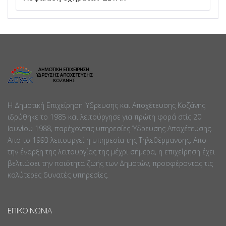
Η Δημοτική Επιχείρηση Ύδρευσης και Αποχέτευσης Κοζάνης
ιδρύθηκε το 1985 και λειτούργησε για πρώτη φορά στίς 20
Ιουνίου 1988, παρέχοντας υπηρεσίες Ύδρευσης Αποχέτευσης.
Απο το 1993 λειτουργεί η υπηρεσία της Τηλεθέρμανσης. Απο
την έναρξη της λειτουργίας της μέχρι σήμερα, η επιχείρηση έχει
βελτιώσει την ποιότητα ζωής των Δημοτών, προσφέροντας τις
καλύτερες δυνατές υπηρεσίες.
ΕΠΙΚΟΙΝΩΝΊΑ