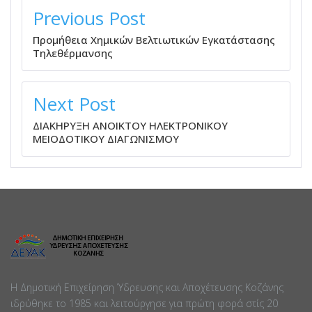
ΠΛΟΉΓΗΣΗ
ΆΡΘΡΩΝ
Previous Post
Προμήθεια Χημικών Βελτιωτικών Εγκατάστασης
Τηλεθέρμανσης
Next Post
ΔΙΑΚΗΡΥΞΗ ΑΝΟΙΚΤΟΥ ΗΛΕΚΤΡΟΝΙΚΟΥ
ΜΕΙΟΔΟΤΙΚΟΥ ΔΙΑΓΩΝΙΣΜΟΥ
Η Δημοτική Επιχείρηση Ύδρευσης και Αποχέτευσης Κοζάνης
ιδρύθηκε το 1985 και λειτούργησε για πρώτη φορά στίς 20