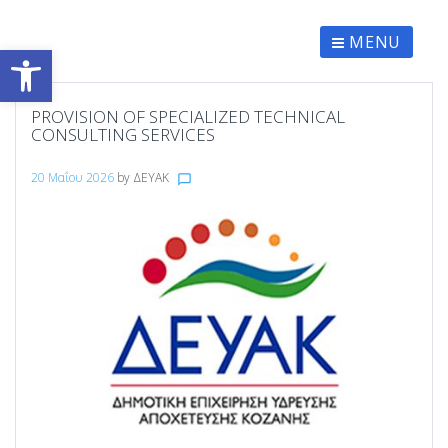
Skip
to
content
MENU
Ανοίξτε τη γραμμή εργαλείων
PROVISION OF SPECIALIZED TECHNICAL
CONSULTING SERVICES
20 Μαΐου 2026
by
ΔΕΥΑΚ
chat_bubble_outline