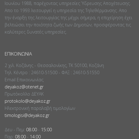
Ιουνίου 1988, παρέχοντας υπηρεσίες Ύδρευσης Αποχέτευσης.
Απο το 1993 λειτουργεί η υπηρεσία της Τηλεθέρμανσης. Απο
την έναρξη της λειτουργίας της μέχρι σήμερα, η επιχείρηση έχει
βελτιώσει την ποιότητα ζωής των Δημοτών, προσφέροντας τις
καλύτερες δυνατές υπηρεσίες.
ΕΠΙΚΟΙΝΩΝΊΑ
2 χιλ. Κοζάνης - Θεσσαλονίκης, ΤΚ 50100, Κοζάνη
Τηλ. Κέντρο : 24610-51500 - ΦΑΞ : 24610-51550
Email Επικοινωνίας
deyakoz@otenet.gr
Πρωτόκολλο ΔΕΥΑΚ
protokolo@deyakoz.gr
Ηλεκτρονική παραλαβή τιμολογίων
timologisi@deyakoz.gr
Δευ - Πεμ:
08:00
-
15:00
Παρ:
08:00
-
14:00