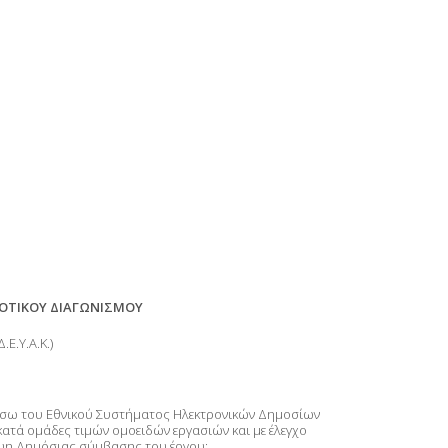
ΟΤΙΚΟΥ ΔΙΑΓΩΝΙΣΜΟΥ
.Υ.Α.Κ.)
μέσω του Εθνικού Συστήματος Ηλεκτρονικών Δημοσίων
τά ομάδες τιμών ομοειδών εργασιών και με έλεγχο
ψη Δημόσιας σύμβασης του έργου: