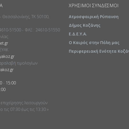
Α
ΧΡΉΣΙΜΟΙ ΣΎΝΔΕΣΜΟΙ
 - Θεσσαλονίκης, ΤΚ 50100,
Ατμοσφαιρική Ρύπανση
Δήμος Κοζάνης
24610-51500 - ΦΑΞ : 24610-51550
Ε.Δ.Ε.Υ.Α.
ωνίας
Ο Καιρός στην Πόλη μας
t.gr
ΕΥΑΚ
Περιφερειακή Ενότητα Κοζά
akoz.gr
αραλαβή τιμολογίων
akoz.gr
0
-
15:00
:00
 επιχείρησης λειτουργούν
 τις 07:30 έως τις 13:30 »