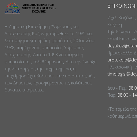
ΕΠΙΚΟΙΝΩΝΊ
2 χιλ. Κοζάνης
Κοζάνη
Η Δημοτική Επιχείρηση Ύδρευσης και
Τηλ. Κέντρο : 
Αποχέτευσης Κοζάνης ιδρύθηκε το 1985 και
Email Επικοιν
λειτούργησε για πρώτη φορά στίς 20 Ιουνίου
deyakoz@otene
1988, παρέχοντας υπηρεσίες Ύδρευσης
Πρωτόκολλο Δ
Αποχέτευσης. Απο το 1993 λειτουργεί η
protokolo@dey
υπηρεσία της Τηλεθέρμανσης. Απο την έναρξη
Ηλεκτρονική π
της λειτουργίας της μέχρι σήμερα, η
timologisi@dey
επιχείρηση έχει βελτιώσει την ποιότητα ζωής
των Δημοτών, προσφέροντας τις καλύτερες
Δευ - Πεμ:
08:0
δυνατές υπηρεσίες.
Παρ:
08:00
-
14
«Τα ταμεία της
καθημερινά απο