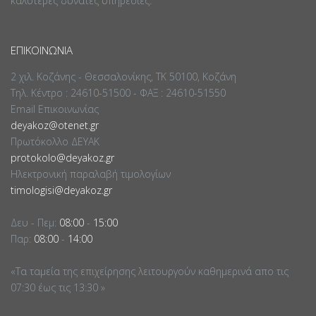
καλύτερες δυνατές υπηρεσίες.
ΕΠΙΚΟΙΝΩΝΊΑ
2 χιλ. Κοζάνης - Θεσσαλονίκης, ΤΚ 50100, Κοζάνη
Τηλ. Κέντρο : 24610-51500 - ΦΑΞ : 24610-51550
Email Επικοινωνίας
deyakoz@otenet.gr
Πρωτόκολλο ΔΕΥΑΚ
protokolo@deyakoz.gr
Ηλεκτρονική παραλαβή τιμολογίων
timologisi@deyakoz.gr
Δευ - Πεμ:
08:00
-
15:00
Παρ:
08:00
-
14:00
«Τα ταμεία της επιχείρησης λειτουργούν καθημερινά απο τις
07:30 έως τις 13:30 »