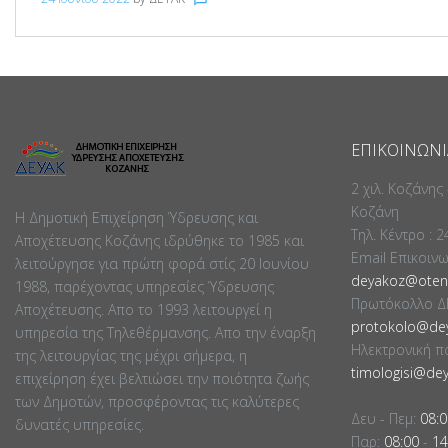
ΕΠΙΚΟΙΝΩΝΊ
2 χιλ. Κοζάνης
Κοζάνη
Η Δημοτική Επιχείρηση Ύδρευσης και
Τηλ. Κέντρο : 
Αποχέτευσης Κοζάνης ιδρύθηκε το 1985 και
Email Επικοιν
λειτούργησε για πρώτη φορά στίς 20 Ιουνίου
deyakoz@otene
1988, παρέχοντας υπηρεσίες Ύδρευσης
Πρωτόκολλο Δ
Αποχέτευσης. Απο το 1993 λειτουργεί η
protokolo@dey
υπηρεσία της Τηλεθέρμανσης. Απο την έναρξη
Ηλεκτρονική π
της λειτουργίας της μέχρι σήμερα, η
timologisi@dey
επιχείρηση έχει βελτιώσει την ποιότητα ζωής
των Δημοτών, προσφέροντας τις καλύτερες
Δευ - Πεμ:
08:0
δυνατές υπηρεσίες.
Παρ:
08:00
-
14