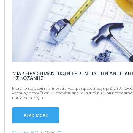
ΜΙΑ ΣΕΙΡΆ ΣΗΜΑΝΤΙΚΏΝ ΈΡΓΩΝ ΓΙΑ ΤΗΝ ΑΝΤΙΠΛΗ
ΗΣ ΚΟΖΆΝΗΣ
Μια από τις βασικές υπηρεσίες και προτεραιότητες της Δ.Ε.Υ.Α. Κο
λειτουργία των δικτύων αποχέτευσης και αντιπλημμυρικήςπροστασί
που διασφαλίζεται…
READ MORE
24 Ιουνίου 2022
by
ΔΕΥΑΚ
chat_bubble_outline