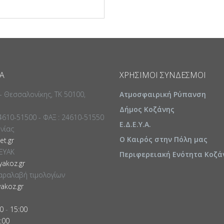
Α
ΧΡΉΣΙΜΟΙ ΣΎΝΔΕΣΜΟΙ
 - Θεσσαλονίκης, ΤΚ 50100,
Ατμοσφαιρική Ρύπανση
Δήμος Κοζάνης
24610-51500 - ΦΑΞ : 24610-51550
Ε.Δ.Ε.Υ.Α.
ωνίας
Ο Καιρός στην Πόλη μας
t.gr
ΕΥΑΚ
Περιφερειακή Ενότητα Κοζά
akoz.gr
αραλαβή τιμολογίων
akoz.gr
0
-
15:00
:00