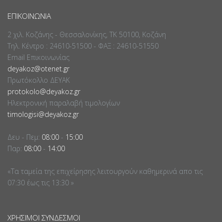
ΕΠΙΚΟΙΝΩΝΊΑ
2 χιλ. Κοζάνης - Θεσσαλονίκης, ΤΚ 50100, Κοζάνη
Τηλ. Κέντρο : 24610-51500 - ΦΑΞ : 24610-51550
Email Επικοινωνίας
deyakoz@otenet.gr
Πρωτόκολλο ΔΕΥΑΚ
protokolo@deyakoz.gr
Ηλεκτρονική παραλαβή τιμολογίων
timologisi@deyakoz.gr
Δευ - Πεμ:
08:00
-
15:00
Παρ:
08:00
-
14:00
«Τα ταμεία της επιχείρησης λειτουργούν καθημερινά απο τις
07:30 έως τις 13:30 »
ΧΡΉΣΙΜΟΙ ΣΎΝΔΕΣΜΟΙ