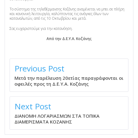
Το σύστημα της τηλεθέρμανσης Κοζάνης αναμένεται να μπει σε πλήρη
και κανονική λειτουργία, καλύπτοντας τις ανάγκες όλων των
καταναλωτών, από τις 10 Οκτωβρίου και μετά.
Σας ευχαριστούμε για την κατανόηση.
Από την Δ.Ε.Υ.Α. Κοζάνης
ΠΛΟΉΓΗΣΗ
ΆΡΘΡΩΝ
Previous Post
Μετά την παρέλευση 20ετίας παραγράφονται οι
οφειλές προς τη Δ.Ε.Υ.Α. Κοζάνης
Next Post
ΔΙΑΝΟΜΗ ΛΟΓΑΡΙΑΣΜΩΝ ΣΤΑ ΤΟΠΙΚΑ
ΔΙΑΜΕΡΙΣΜΑΤΑ ΚΟΖΑΝΗΣ