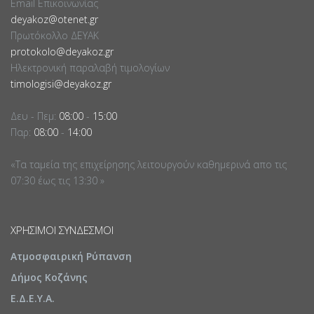
Email Επικοινωνίας
deyakoz@otenet.gr
Πρωτόκολλο ΔΕΥΑΚ
protokolo@deyakoz.gr
Ηλεκτρονική παραλαβή τιμολογίων
timologisi@deyakoz.gr
Δευ - Πεμ:
08:00
-
15:00
Παρ:
08:00
-
14:00
«Τα ταμεία της επιχείρησης λειτουργούν καθημερινά απο τις
07:30 έως τις 13:30 »
ΧΡΉΣΙΜΟΙ ΣΎΝΔΕΣΜΟΙ
Ατμοσφαιρική Ρύπανση
Δήμος Κοζάνης
Ε.Δ.Ε.Υ.Α.