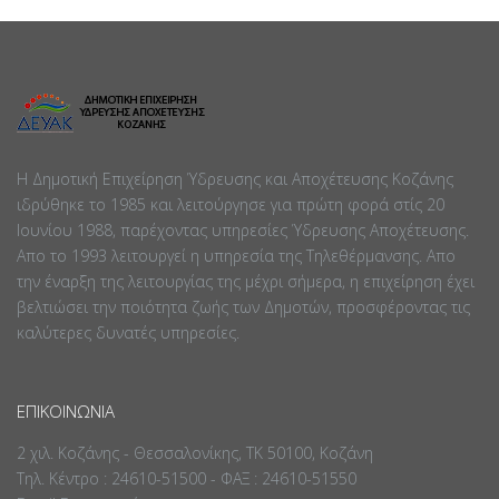
Η Δημοτική Επιχείρηση Ύδρευσης και Αποχέτευσης Κοζάνης
ιδρύθηκε το 1985 και λειτούργησε για πρώτη φορά στίς 20
Ιουνίου 1988, παρέχοντας υπηρεσίες Ύδρευσης Αποχέτευσης.
Απο το 1993 λειτουργεί η υπηρεσία της Τηλεθέρμανσης. Απο
την έναρξη της λειτουργίας της μέχρι σήμερα, η επιχείρηση έχει
βελτιώσει την ποιότητα ζωής των Δημοτών, προσφέροντας τις
καλύτερες δυνατές υπηρεσίες.
ΕΠΙΚΟΙΝΩΝΊΑ
2 χιλ. Κοζάνης - Θεσσαλονίκης, ΤΚ 50100, Κοζάνη
Τηλ. Κέντρο : 24610-51500 - ΦΑΞ : 24610-51550