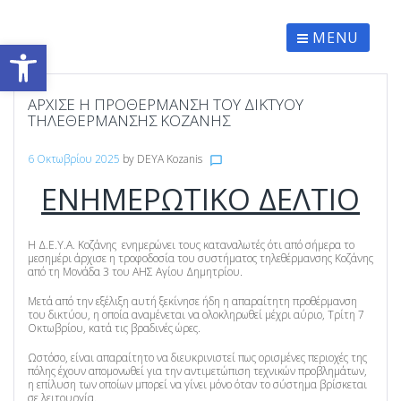
Skip
to
content
MENU
Ανοίξτε τη γραμμή εργαλείων
ΆΡΧΙΣΕ Η ΠΡΟΘΈΡΜΑΝΣΗ ΤΟΥ ΔΙΚΤΎΟΥ
ΤΗΛΕΘΈΡΜΑΝΣΗΣ ΚΟΖΆΝΗΣ
6 Οκτωβρίου 2025
by
DEYA Kozanis
chat_bubble_outline
ΕΝΗΜΕΡΩΤΙΚΟ ΔΕΛΤΙΟ
Η Δ.Ε.Υ.Α. Κοζάνης ενημερώνει τους καταναλωτές ότι από σήμερα το
μεσημέρι άρχισε η τροφοδοσία του συστήματος τηλεθέρμανσης Κοζάνης
από τη Μονάδα 3 του ΑΗΣ Αγίου Δημητρίου.
Μετά από την εξέλιξη αυτή ξεκίνησε ήδη η απαραίτητη προθέρμανση
του δικτύου, η οποία αναμένεται να ολοκληρωθεί μέχρι αύριο, Τρίτη 7
Οκτωβρίου, κατά τις βραδινές ώρες.
Ωστόσο, είναι απαραίτητο να διευκρινιστεί πως ορισμένες περιοχές της
πόλης έχουν απομονωθεί για την αντιμετώπιση τεχνικών προβλημάτων,
η επίλυση των οποίων μπορεί να γίνει μόνο όταν το σύστημα βρίσκεται
σε λειτουργία.