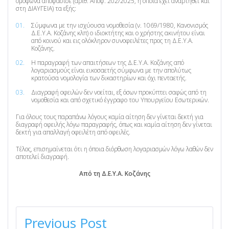
ομόφωνα αποφάσισε (αριθ. Αποφ. 202/2025, η οποία έχει αναρτηθεί και
στη ΔΙΑΥΓΕΙΑ) τα εξής:
Σύμφωνα με την ισχύουσα νομοθεσία (ν. 1069/1980, Κανονισμός
Δ.Ε.Υ.Α. Κοζάνης κλπ) ο ιδιοκτήτης και ο χρήστης ακινήτου είναι
από κοινού και εις ολόκληρον συνοφειλέτες προς τη Δ.Ε.Υ.Α.
Κοζάνης.
Η παραγραφή των απαιτήσεων της Δ.Ε.Υ.Α. Κοζάνης από
λογαριασμούς είναι εικοσαετής σύμφωνα με την απολύτως
κρατούσα νομολογία των δικαστηρίων και όχι πενταετής.
Διαγραφή οφειλών δεν νοείται, εξ όσων προκύπτει σαφώς από τη
νομοθεσία και από σχετικό έγγραφο του Υπουργείου Εσωτερικών.
Για όλους τους παραπάνω λόγους καμία αίτηση δεν γίνεται δεκτή για
διαγραφή οφειλής λόγω παραγραφής, όπως και καμία αίτηση δεν γίνεται
δεκτή για απαλλαγή οφειλέτη από οφειλές.
Τέλος, επισημαίνεται ότι η όποια διόρθωση λογαριασμών λόγω λαθών δεν
αποτελεί διαγραφή.
Από τη Δ.Ε.Υ.Α. Κοζάνης
ΠΛΟΉΓΗΣΗ
ΆΡΘΡΩΝ
Previous Post