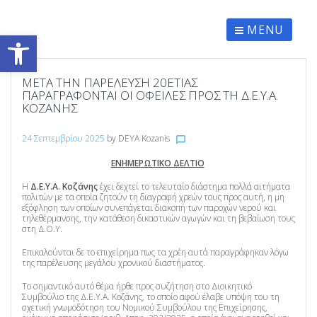
Skip
to
content
MENU
Ανοίξτε τη γραμμή εργαλείων
ΜΕΤΆ ΤΗΝ ΠΑΡΈΛΕΥΣΗ 20ΕΤΊΑΣ
ΠΑΡΑΓΡΆΦΟΝΤΑΙ ΟΙ ΟΦΕΙΛΈΣ ΠΡΟΣ ΤΗ Δ.Ε.Υ.Α.
ΚΟΖΆΝΗΣ
24 Σεπτεμβρίου 2025
by
DEYA Kozanis
chat_bubble_outline
ΕΝΗΜΕΡΩΤΙΚΟ ΔΕΛΤΙΟ
Η
Δ.Ε.Υ.Α. Κοζάνης
έχει δεχτεί το τελευταίο διάστημα πολλά αιτήματα
πολιτών με τα οποία ζητούν τη διαγραφή χρεών τους προς αυτή, η μη
εξόφληση των οποίων συνεπάγεται διακοπή των παροχών νερού και
τηλεθέρμανσης, την κατάθεση δικαστικών αγωγών και τη βεβαίωση τους
στη Δ.Ο.Υ.
Επικαλούνται δε το επιχείρημα πως τα χρέη αυτά παραγράφηκαν λόγω
της παρέλευσης μεγάλου χρονικού διαστήματος.
Το σημαντικό αυτό θέμα ήρθε προς συζήτηση στο Διοικητικό
Συμβούλιο της Δ.Ε.Υ.Α. Κοζάνης, το οποίο αφού έλαβε υπόψη του τη
σχετική γνωμοδότηση του Νομικού Συμβούλου της Επιχείρησης,