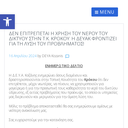
Skip
to
content
MENU
Ανοίξτε τη γραμμή εργαλείων
ΔΕΝ ΕΠΙΤΡΈΠΕΤΑΙ Η ΧΡΉΣΗ ΤΟΥ ΝΕΡΟΎ ΤΟΥ
ΔΙΚΤΎΟΥ ΣΤΗΝ Τ.Κ. ΚΡΌΚΟΥ. Η ΔΕΥΑΚ ΦΡΟΝΤΊΖΕΙ
ΓΙΑ ΤΗ ΛΎΣΗ ΤΟΥ ΠΡΟΒΛΉΜΑΤΟΣ!
16 Απριλίου 2024
by
DEYA Kozanis
chat_bubble_outline
ΕΝΗΜΕΡΩΤΙΚΟ ΔΕΛΤΙΟ
Η Δ.Ε.Υ.Α. Κοζάνης ενημερώνει όσους διαμένουν και
δραστηριοποιούνται στην Τοπική Κοινότητα του
Κρόκου
ότι δεν
επιτρέπεται, μέχρι νεωτέρας, να πίνουν, να χρησιμοποιούν για
μαγείρεμα ή για την προσωπική τους καθαριότητα το νερό του δικτύου
ύδρευσης, εξ αιτίας προβλήματος που προέκυψε, το οποίο οι υπηρεσίες
μας διερευνούν και μεριμνούν για την άμεση λύση του.
Μόλις το πρόβλημα αποκατασταθεί θα σας ενημερώσουμε αμέσως με
νεότερη ανακοίνωση μας.
Σας ευχαριστούμε για την κατανόηση σας.