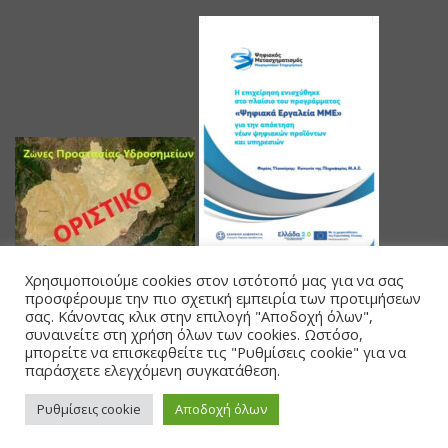
Χρησιμοποιούμε cookies στον ιστότοπό μας για να σας
προσφέρουμε την πιο σχετική εμπειρία των προτιμήσεων
σας. Κάνοντας κλικ στην επιλογή "Αποδοχή όλων",
συναινείτε στη χρήση όλων των cookies. Ωστόσο,
μπορείτε να επισκεφθείτε τις "Ρυθμίσεις cookie" για να
παράσχετε ελεγχόμενη συγκατάθεση.
Powered by Databank Solutions s.a.
Ρυθμίσεις cookie
Αποδοχή όλων