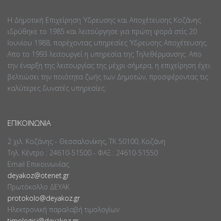
Η Δημοτική Επιχείρηση Ύδρευσης και Αποχέτευσης Κοζάνης
ιδρύθηκε το 1985 και λειτούργησε για πρώτη φορά στίς 20
Ιουνίου 1988, παρέχοντας υπηρεσίες Ύδρευσης Αποχέτευσης.
Απο το 1993 λειτουργεί η υπηρεσία της Τηλεθέρμανσης. Απο
την έναρξη της λειτουργίας της μέχρι σήμερα, η επιχείρηση έχει
βελτιώσει την ποιότητα ζωής των Δημοτών, προσφέροντας τις
καλύτερες δυνατές υπηρεσίες.
ΕΠΙΚΟΙΝΩΝΊΑ
2 χιλ. Κοζάνης - Θεσσαλονίκης, ΤΚ 50100, Κοζάνη
Τηλ. Κέντρο : 24610-51500 - ΦΑΞ : 24610-51550
Email Επικοινωνίας
deyakoz@otenet.gr
Πρωτόκολλο ΔΕΥΑΚ
protokolo@deyakoz.gr
Ηλεκτρονική παραλαβή τιμολογίων
timologisi@deyakoz.gr