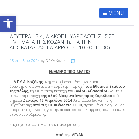
Skip
to
content
MENU
Ανοίξτε τη γραμμή εργαλείων
ΔΕΥΤΈΡΑ 15-4, ΔΙΑΚΟΠΉ ΥΔΡΟΔΌΤΗΣΗΣ ΣΕ
ΤΜΉΜΑΤΑ ΤΗΣ ΚΟΖΆΝΗΣ ΓΙΑ ΤΗΝ
ΑΠΟΚΑΤΆΣΤΑΣΗ ΔΙΑΡΡΟΉΣ, (10.30- 11.30).
15 Απριλίου 2024
by
DEYA Kozanis
chat_bubble_outline
ΕΝΗΜΕΡΩΤΙΚΟ ΔΕΛΤΙΟ
Η
Δ.Ε.Υ.Α. Κοζάνης
πληροφορεί όσους διαμένουν και
δραστηριοποιούνται στην ευρύτερη περιοχή
του Εθνικού Σταδίου
της πόλης
, την ευρύτερη περιοχή
του Αγίου Αθανασίου
και την
ευρύτερη περιοχή
της οδού Μακρυγιάννη προς Καρυδίτσα
, ότι
σήμερα
Δευτέρα 15 Απριλίου 2024
θα υπάρξει διακοπή της
υδροδότησης
από τις 10.30 έως τις 11.30
, προκειμένου να γίνουν οι
απαραίτητες εργασίες για την αποκατάσταση διαρροής που προέκυψε
στο δίκτυο ύδρευσης.
Σας ευχαριστούμε για την κατανόηση σας.
Από την ΔΕΥΑΚ