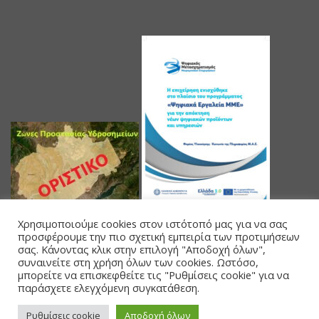
Χρησιμοποιούμε cookies στον ιστότοπό μας για να σας
προσφέρουμε την πιο σχετική εμπειρία των προτιμήσεων
σας. Κάνοντας κλικ στην επιλογή "Αποδοχή όλων",
συναινείτε στη χρήση όλων των cookies. Ωστόσο,
μπορείτε να επισκεφθείτε τις "Ρυθμίσεις cookie" για να
παράσχετε ελεγχόμενη συγκατάθεση.
Powered by Databank Solutions s.a.
Ρυθμίσεις cookie
Αποδοχή όλων