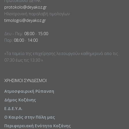
Πρωτόκολλο ΔΕΥΑΚ
protokolo@deyakoz.gr
Ηλεκτρονική παραλαβή τιμολογίων
timologisi@deyakoz.gr
Δευ - Πεμ:
08:00
-
15:00
Παρ:
08:00
-
14:00
«Τα ταμεία της επιχείρησης λειτουργούν καθημερινά απο τις
07:30 έως τις 13:30 »
ΧΡΉΣΙΜΟΙ ΣΎΝΔΕΣΜΟΙ
Ατμοσφαιρική Ρύπανση
Δήμος Κοζάνης
Ε.Δ.Ε.Υ.Α.
Ο Καιρός στην Πόλη μας
Περιφερειακή Ενότητα Κοζάνης