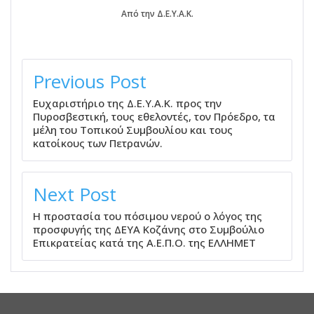
Από την Δ.Ε.Υ.Α.Κ.
ΠΛΟΉΓΗΣΗ
ΆΡΘΡΩΝ
Previous Post
Ευχαριστήριο της Δ.Ε.Υ.Α.Κ. προς την
Πυροσβεστική, τους εθελοντές, τον Πρόεδρο, τα
μέλη του Τοπικού Συμβουλίου και τους
κατοίκους των Πετρανών.
Next Post
Η προστασία του πόσιμου νερού ο λόγος της
προσφυγής της ΔΕΥΑ Κοζάνης στο Συμβούλιο
Επικρατείας κατά της Α.Ε.Π.Ο. της ΕΛΛΗΜΕΤ