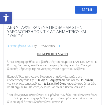
Skip
to
content
MENU
Ανοίξτε τη γραμμή εργαλείων
ΔΕΝ ΥΠΆΡΧΕΙ ΚΑΝΈΝΑ ΠΡΌΒΛΗΜΑ ΣΤΗΝ
ΥΔΡΟΔΌΤΗΣΗ ΤΩΝ Τ.Κ. ΑΓ. ΔΗΜΗΤΡΊΟΥ ΚΑΙ
ΡΥΑΚΊΟΥ
3 Σεπτεμβρίου 2024
by
DEYA Kozanis
chat_bubble_outline
ΕΝΗΜΕΡΩΤΙΚΟ ΔΕΛΤΙΟ
Όπως πληροφορηθήκαμε ο βουλευτής του κόμματος ΕΛΛΗΝΙΚΗ ΛΥΣΗ κ.
Κοτίδης Βασίλειος, κατέθεσε ερώτηση στη Βουλή με τίτλο «Συνεχείς
διακοπές ύδρευσης της Κοινότητας Αγίου Δημητρίου Κοζάνης».
Είναι αλήθεια πως για ένα διάστημα υπήρξαν διακοπές στην
υδροδότηση τόσο της
Τ. Κ. Αγίου Δημητρίου
όσο και του
Ρυακίου
,
για τις οποίες ενημερώθηκε η
Δ.Ε.Υ.Α. Κοζάνης
και φρόντισε όχι απλώς
να επιληφθεί του θέματος, αλλά και να δοθεί η πρέπουσα λύση.
Έτσι, όπως συνομολογούν και οι Πρόεδροι των δύο Τοπικών Κοινοτήτων,
το πρόβλημα που υπήρχε λύθηκε πριν από ένα μήνα και πλέον και οι
δύο οικισμοί έκτοτε υδροδοτούνται κανονικά.