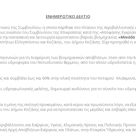
ΕΝΗΜΕΡΩΤΙΚΟ ΔΕΛΤΙΟ
τικού της Συμβουλίου, η οποία πάρθηκε στο πλαίσιο της περιβαλλοντικής 
 ενώπιον του Συμβουλίου της Επικρατείας κατά της «Απόφασης Εγκρίσεως
α την κατασκευή και λειτουργία εργοστασίου βαριάς βιομηχανίας
«Μονάδα 
νοτήτων Ελλησπόντου και Κοζάνης, του Δήμου Κοζάνης. Είχε προηγηθεί η
προνοιών για τη διαχείριση των βιομηχανικών αποβλήτων, τόσο από την Μ
στικού υδροφορέα του Νοτιοδυτικού Βερμίου, από τον οποίο υδροδοτείται η
ας και συμβάλει έως και 60% στην ολική ποσότητα του ποταμού Αλιάκμονα,
κής υδρογεωλογικής μελέτης, δημιουργεί κινδύνους για το σύνολο του υδρο
ίναι η μόνη της επιλογή προκειμένου, κατά κύριο και πρωτεύοντα λόγο, να εξα
ων του Δήμου Κοζάνης και για να προστατεύσει τις μεγάλες και σοβαρές επε
ριβάλλοντος και Ενέργειας, Υγείας, Κλιματικής Κρίσης και Πολιτικής Προσ
στική Αρχή Αποβλήτων-Ενέργειας και Υδάτων, στην Εταιρεία Ύδρευσης και