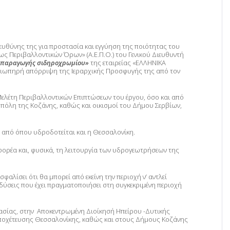
ευθύνης της για προστασία και εγγύηση της ποιότητας του
 Περιβαλλοντικών Όρων» (Α.Ε.Π.Ο.) του Γενικού Διευθυντή
παραγωγής σιδηροχρωμίου»
της εταιρείας «ΕΛΛΗΝΙΚΑ
 σιωπηρή απόρριψη της Ιεραρχικής Προσφυγής της από τον
ελέτη Περιβαλλοντικών Επιπτώσεων του έργου, όσο και από
 πόλη της Κοζάνης, καθώς και οικισμοί του Δήμου Σερβίων,
 από όπου υδροδοτείται και η Θεσσαλονίκη.
φορέα και, φυσικά, τη λειτουργία των υδρογεωτρήσεων της
σφαλίσει ότι θα μπορεί από εκείνη την περιοχή ν’ αντλεί
νδύσεις που έχει πραγματοποιήσει στη συγκεκριμένη περιοχή
τασίας, στην Αποκεντρωμένη Διοίκησή Ηπείρου -Δυτικής
 Αποχέτευσης Θεσσαλονίκης, καθώς και στους Δήμους Κοζάνης