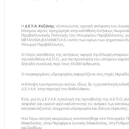
Η
Δ.Ε.Υ.Α. Κοζάνης
, υλοποιώντας σχετική απόφαση του Διοικη
πόσιμου νερού, προχώρησε στην κατάθεση Αιτήσεως Ακυρώσεως
Περιβαλλοντικής Πολιτικής του Υπουργείου Περιβάλλοντος, γι
ΜΕΤΑΛΛΕΙΑ (ΕΛΛΗΜΕΤ) Α.Ε.» εντός των ορίων των Δημοτικών Ε
Υπουργό Περιβάλλοντος,
Ο λόγος κατάθεσης της αιτήσεως αφορά την έλλειψη επαρκών 
την εκδοθείσα Α.Ε.Π.Ο., για την προστασία του υπόγειου καρ
δηλαδή συνολικά, περί τους 65.000 άνθρωποι.
Ο συγκεκριμένος υδροφορέας εκφορτίζεται στις πηγές Νεραΐδ
Η έλλειψη των προνοιών αυτών, ιδίως δε, η μη εκπόνηση ειδι
Δ.Ε.Υ.Α.Κ. στην περιοχή του Βαθυλάκκου.
Έτσι, για τη Δ.Ε.Υ.Α.Κ. η επιλογή της προσβολής της Α.Ε.Π.Ο. ε
ασφαλές και υγιεινό νερό καλύπτοντας τις ανάγκες των κατοίκ
κατασκευάζοντας σύγχρονα υδραγωγεία και δίκτυα ύδρευσης.
Η εν λόγω αίτηση ακυρώσεως κοινοποιήθηκε στα Υπουργεία: Πε
Μακεδονίας, στην Περιφέρεια Δυτικής Μακεδονίας, στη Ρυθμι
και Σερβίων.