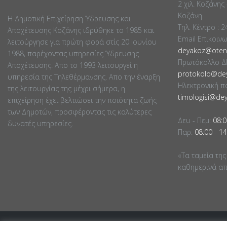
2 χιλ. Κοζάνης
Κοζάνη
Η Δημοτική Επιχείρηση Ύδρευσης και
Τηλ. Κέντρο : 
Αποχέτευσης Κοζάνης ιδρύθηκε το 1985 και
Email Επικοιν
λειτούργησε για πρώτη φορά στίς 20 Ιουνίου
deyakoz@otene
1988, παρέχοντας υπηρεσίες Ύδρευσης
Πρωτόκολλο Δ
Αποχέτευσης. Απο το 1993 λειτουργεί η
protokolo@dey
υπηρεσία της Τηλεθέρμανσης. Απο την έναρξη
Ηλεκτρονική π
της λειτουργίας της μέχρι σήμερα, η
timologisi@dey
επιχείρηση έχει βελτιώσει την ποιότητα ζωής
των Δημοτών, προσφέροντας τις καλύτερες
Δευ - Πεμ:
08:0
δυνατές υπηρεσίες.
Παρ:
08:00
-
14
«Τα ταμεία της
καθημερινά απο