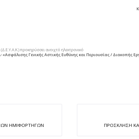
Κ
Δ.Ε.Υ.Α.Κ.) προκηρύσσει ανοιχτό ηλεκτρονικό
ών
«Ασφάλισης Γενικής Αστικής Ευθύνης και Περιουσίας / Διακοπής Ε
ΕΝΩΝ ΗΜΙΦΟΡΤΗΓΩΝ
ΠΡΟΣΚΛΗΣΗ Κ