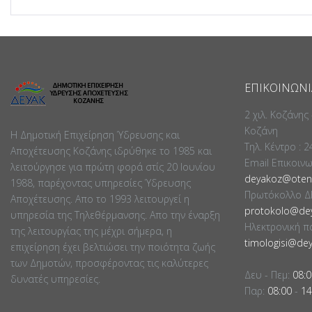
ΕΠΙΚΟΙΝΩΝΊ
2 χιλ. Κοζάνης
Κοζάνη
Η Δημοτική Επιχείρηση Ύδρευσης και
Τηλ. Κέντρο : 
Αποχέτευσης Κοζάνης ιδρύθηκε το 1985 και
Email Επικοιν
λειτούργησε για πρώτη φορά στίς 20 Ιουνίου
deyakoz@otene
1988, παρέχοντας υπηρεσίες Ύδρευσης
Πρωτόκολλο Δ
Αποχέτευσης. Απο το 1993 λειτουργεί η
protokolo@dey
υπηρεσία της Τηλεθέρμανσης. Απο την έναρξη
Ηλεκτρονική π
της λειτουργίας της μέχρι σήμερα, η
timologisi@dey
επιχείρηση έχει βελτιώσει την ποιότητα ζωής
των Δημοτών, προσφέροντας τις καλύτερες
Δευ - Πεμ:
08:0
δυνατές υπηρεσίες.
Παρ:
08:00
-
14