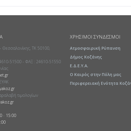
Α
ΧΡΉΣΙΜΟΙ ΣΎΝΔΕΣΜΟΙ
 - Θεσσαλονίκης, ΤΚ 50100,
Ατμοσφαιρική Ρύπανση
Δήμος Κοζάνης
24610-51500 - ΦΑΞ : 24610-51550
Ε.Δ.Ε.Υ.Α.
ωνίας
Ο Καιρός στην Πόλη μας
t.gr
ΕΥΑΚ
Περιφερειακή Ενότητα Κοζά
akoz.gr
αραλαβή τιμολογίων
akoz.gr
0
-
15:00
:00