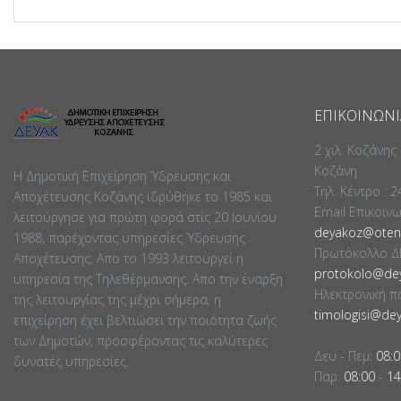
ΕΠΙΚΟΙΝΩΝΊ
2 χιλ. Κοζάνης
Κοζάνη
Η Δημοτική Επιχείρηση Ύδρευσης και
Τηλ. Κέντρο : 
Αποχέτευσης Κοζάνης ιδρύθηκε το 1985 και
Email Επικοιν
λειτούργησε για πρώτη φορά στίς 20 Ιουνίου
deyakoz@otene
1988, παρέχοντας υπηρεσίες Ύδρευσης
Πρωτόκολλο Δ
Αποχέτευσης. Απο το 1993 λειτουργεί η
protokolo@dey
υπηρεσία της Τηλεθέρμανσης. Απο την έναρξη
Ηλεκτρονική π
της λειτουργίας της μέχρι σήμερα, η
timologisi@dey
επιχείρηση έχει βελτιώσει την ποιότητα ζωής
των Δημοτών, προσφέροντας τις καλύτερες
Δευ - Πεμ:
08:0
δυνατές υπηρεσίες.
Παρ:
08:00
-
14