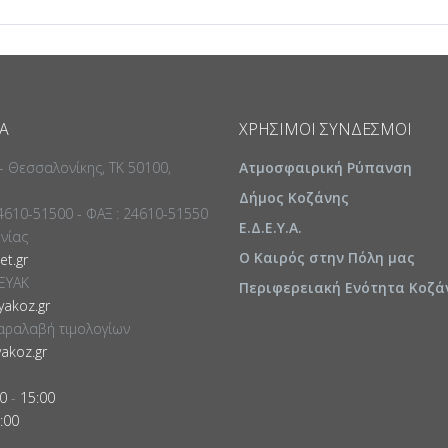
Α
ΧΡΉΣΙΜΟΙ ΣΎΝΔΕΣΜΟΙ
 - Θεσσαλονίκης, ΤΚ 50100,
Ατμοσφαιρική Ρύπανση
Δήμος Κοζάνης
24610-51500 - ΦΑΞ : 24610-51550
Ε.Δ.Ε.Υ.Α.
ωνίας
Ο Καιρός στην Πόλη μας
t.gr
ΕΥΑΚ
Περιφερειακή Ενότητα Κοζά
akoz.gr
αραλαβή τιμολογίων
akoz.gr
0
-
15:00
:00