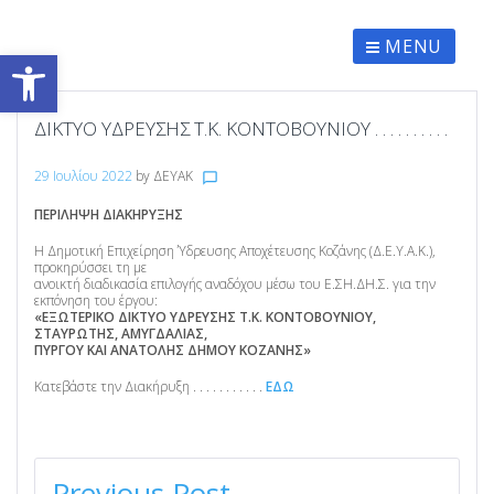
Skip
to
content
MENU
Ανοίξτε τη γραμμή εργαλείων
ΔΙΚΤΥΟ ΥΔΡΕΥΣΗΣ Τ.Κ. ΚΟΝΤΟΒΟΥΝΙΟΥ . . . . . . . . . .
29 Ιουλίου 2022
by
ΔΕΥΑΚ
chat_bubble_outline
ΠΕΡΙΛΗΨΗ ΔΙΑΚΗΡΥΞΗΣ
Η Δημοτική Επιχείρηση Ύδρευσης Αποχέτευσης Κοζάνης (Δ.Ε.Υ.Α.Κ.),
προκηρύσσει τη με
ανοικτή διαδικασία επιλογής αναδόχου μέσω του Ε.ΣΗ.ΔΗ.Σ. για την
εκπόνηση του έργου:
«ΕΞΩΤΕΡΙΚΟ ΔΙΚΤΥΟ ΥΔΡΕΥΣΗΣ Τ.Κ. ΚΟΝΤΟΒΟΥΝΙΟΥ,
ΣΤΑΥΡΩΤΗΣ, ΑΜΥΓΔΑΛΙΑΣ,
ΠΥΡΓΟΥ ΚΑΙ ΑΝΑΤΟΛΗΣ ΔΗΜΟΥ ΚΟΖΑΝΗΣ»
Κατεβάστε την Διακήρυξη . . . . . . . . . . .
ΕΔΩ
ΠΛΟΉΓΗΣΗ
ΆΡΘΡΩΝ
Previous Post