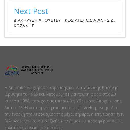
Next Post
ΔΙΑΚΗΡΥΞΗ ΑΠΟΧΕΤΕΥΤΙΚΟΣ ΑΓΩΓΟΣ ΑΙΑΝΗΣ Δ.
ΚΟΖΑΝΗΣ
Η Δημοτική Επιχείρηση Ύδρευσης και Αποχέτευσης Κοζάνης
ιδρύθηκε το 1985 και λειτούργησε για πρώτη φορά στίς 20
Ιουνίου 1988, παρέχοντας υπηρεσίες Ύδρευσης Αποχέτευσης.
Απο το 1993 λειτουργεί η υπηρεσία της Τηλεθέρμανσης. Απο
την έναρξη της λειτουργίας της μέχρι σήμερα, η επιχείρηση έχει
βελτιώσει την ποιότητα ζωής των Δημοτών, προσφέροντας τις
καλύτερες δυνατές υπηρεσίες.