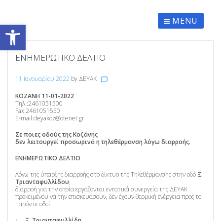
Skip
to
content
MENU
Ανοίξτε τη γραμμή εργαλείων
ΕΝΗΜΕΡΩΤΙΚΟ ΔΕΛΤΙΟ
11 Ιανουαρίου 2022
by
ΔΕΥΑΚ
chat_bubble_outline
ΚΟΖΑΝΗ 11-01-2022
Τηλ.:2461051500
Fax:2461051550
E-mail:deyakoz@otenet.gr
Σε ποιες οδούς της Κοζάνης
δεν λειτουργεί προσωρινά η τηλεθέρμανση λόγω διαρροής.
ΕΝΗΜΕΡΩΤΙΚΟ ΔΕΛΤΙΟ
Λόγω της ύπαρξης διαρροής στο δίκτυο της Τηλεθέρμανσης στην οδό
Ξ.
Τριανταφυλλίδου
,
διαρροή για την οποία εργάζονται εντατικά συνεργεία της ΔΕΥΑΚ
προκειμένου να την επισκευάσουν, δεν έχουν θερμική ενέργεια προς το
παρόν οι οδοί:
Ξ. Τριανταφυλλίδη,