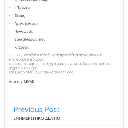
Ι. Τράντα,
Στοάς,
Γρ. Αυξεντίου.
Πανδώρας,
Βαλταδώρων, και
Κ. Δρίζη.
Η ΔΕΥΑΚ καταβάλει κάθε δυνατή προσπάθεια προκειμένου να
επισκευαστεί η διαρροή
και όπως εκτιμάται η παροχή θερμικής ενέργειας θα αποκατασταθεί
μέχρι το μεσημέρι.
Σας ευχαριστούμε για την κατανόηση σας.
Από την ΔΕΥΑΚ
ΠΛΟΉΓΗΣΗ
ΆΡΘΡΩΝ
Previous Post
ΕΝΗΜΕΡΩΤΙΚΟ ΔΕΛΤΙΟ