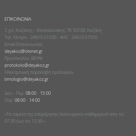
ΕΠΙΚΟΙΝΩΝΊΑ
2 χιλ. Κοζάνης - Θεσσαλονίκης, ΤΚ 50100, Κοζάνη
Τηλ. Κέντρο : 24610-51500 - ΦΑΞ : 24610-51550
Email Επικοινωνίας
deyakoz@otenet.gr
Πρωτόκολλο ΔΕΥΑΚ
protokolo@deyakoz.gr
Ηλεκτρονική παραλαβή τιμολογίων
timologisi@deyakoz.gr
Δευ - Πεμ:
08:00
-
15:00
Παρ:
08:00
-
14:00
«Τα ταμεία της επιχείρησης λειτουργούν καθημερινά απο τις
07:30 έως τις 13:30 »