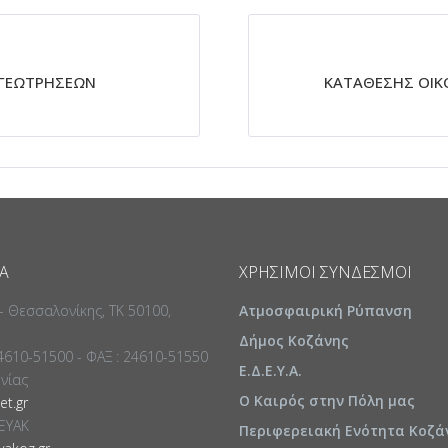
 ΓΕΩΤΡΗΣΕΩΝ
ΚΑΤΑΘΕΣΗΣ ΟΙΚ
Α
ΧΡΉΣΙΜΟΙ ΣΎΝΔΕΣΜΟΙ
 - Θεσσαλονίκης, ΤΚ 50100,
Ατμοσφαιρική Ρύπανση
Δήμος Κοζάνης
24610-51500 - ΦΑΞ : 24610-51550
Ε.Δ.Ε.Υ.Α.
ωνίας
Ο Καιρός στην Πόλη μας
t.gr
ΕΥΑΚ
Περιφερειακή Ενότητα Κοζά