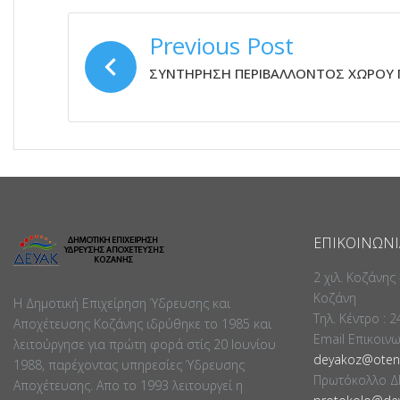
ΠΛΟΉΓΗΣΗ
Previous Post
ΆΡΘΡΩΝ
ΣΥΝΤΗΡΗΣΗ ΠΕΡΙΒΑΛΛΟΝΤΟΣ ΧΩΡΟΥ
ΕΠΙΚΟΙΝΩΝΊ
2 χιλ. Κοζάνης
Κοζάνη
Η Δημοτική Επιχείρηση Ύδρευσης και
Τηλ. Κέντρο : 
Αποχέτευσης Κοζάνης ιδρύθηκε το 1985 και
Email Επικοιν
λειτούργησε για πρώτη φορά στίς 20 Ιουνίου
deyakoz@otene
1988, παρέχοντας υπηρεσίες Ύδρευσης
Πρωτόκολλο Δ
Αποχέτευσης. Απο το 1993 λειτουργεί η