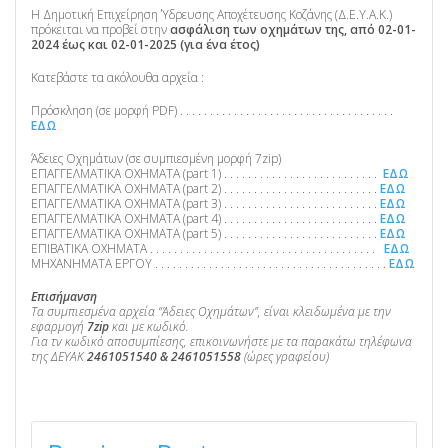
Η Δημοτική Επιχείρηση Ύδρευσης Αποχέτευσης Κοζάνης (Δ.Ε.Υ.Α.Κ.)
πρόκειται να προβεί στην
ασφάλιση των οχημάτων της, από 02-01-
2024 έως και 02-01-2025 (για ένα έτος)
Κατεβάστε τα ακόλουθα αρχεία :
Πρόσκληση (σε μορφή PDF) . . . . . . . . . . . . . . . . . . . . . . . . . . . . . . . . . . . .
ΕΔΩ
Άδειες Οχημάτων (σε συμπιεσμένη μορφή 7zip)
ΕΠΑΓΓΕΛΜΑΤΙΚΑ ΟΧΗΜΑΤΑ (part 1) . . . . . . . . . . . . . . . . . . . . . . . . . .
ΕΔΩ
ΕΠΑΓΓΕΛΜΑΤΙΚΑ ΟΧΗΜΑΤΑ (part 2) . . . . . . . . . . . . . . . . . . . . . . . . . .
ΕΔΩ
ΕΠΑΓΓΕΛΜΑΤΙΚΑ ΟΧΗΜΑΤΑ (part 3) . . . . . . . . . . . . . . . . . . . . . . . . . .
ΕΔΩ
ΕΠΑΓΓΕΛΜΑΤΙΚΑ ΟΧΗΜΑΤΑ (part 4) . . . . . . . . . . . . . . . . . . . . . . . . . .
ΕΔΩ
ΕΠΑΓΓΕΛΜΑΤΙΚΑ ΟΧΗΜΑΤΑ (part 5) . . . . . . . . . . . . . . . . . . . . . . . . . .
ΕΔΩ
ΕΠΙΒΑΤΙΚΑ ΟΧΗΜΑΤΑ . . . . . . . . . . . . . . . . . . . . . . . . . . . . . . . . . . . . . .
ΕΔΩ
ΜΗΧΑΝΗΜΑΤΑ ΕΡΓΟΥ . . . . . . . . . . . . . . . . . . . . . . . . . . . . . . . . . . . . . . .
ΕΔΩ
Επισήμανση
Τα συμπιεσμένα αρχεία “Άδειες Οχημάτων”, είναι κλειδωμένα με την
εφαρμογή
7zip
και με κωδικό.
Για τν κωδικό αποσυμπίεσης, επικοινωνήστε με τα παρακάτω τηλέφωνα
της ΔΕΥΑΚ
2461051540 & 2461051558
(ώρες γραφείου)
ΠΛΟΉΓΗΣΗ
ΆΡΘΡΩΝ