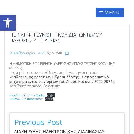
Skip
to
content
MENU
Ανοίξτε τη γραμμή εργαλείων
ΠΕΡΙΛΗΨΗ ΣΥΝΟΠΤΙΚΟΥ ΔΙΑΓΩΝΙΣΜΟΥ
ΠΑΡΟΧΗΣ ΥΠΗΡΕΣΙΑΣ
28 Φεβρουαρίου 2020
by
ΔΕΥΑΚ
chat_bubble_outline
Η ΔΗΜΟΤΙΚΗ ΕΠΙΧΕΙΡΗΣΗ ΥΔΡΕΥΣΗΣ ΑΠΟΧΕΤΕΥΣΗΣ ΚΟΖΑΝΗΣ
(ΔΕΥΑΚ)
προκηρύσσει συνοπτικό διαγωνισµό, για την υπηρεσία
«Καθαρισµός φρεατίων υδροσυλλογής µε αποφρακτικό
µηχάνηµα εντός των ορίων του ∆ήµου Κοζάνης 2020-2021»
Κατεβάστε τα ακόλουθα έντυπα
Περιληπτική Διακήρυξη
Λήψη
Οικονομική Προσφορά
Λήψη
ΠΛΟΉΓΗΣΗ
ΆΡΘΡΩΝ
Previous Post
ΔΙΑΚΗΡΥΞΗΣ ΗΛΕΚΤΡΟΝΙΚΗΣ ΔΙΑΔΙΚΑΣΙΑΣ