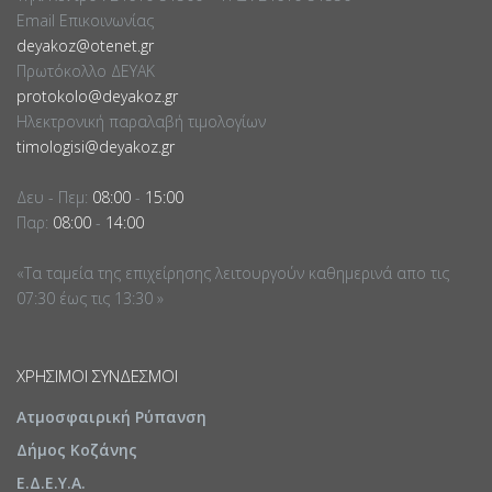
Email Επικοινωνίας
deyakoz@otenet.gr
Πρωτόκολλο ΔΕΥΑΚ
protokolo@deyakoz.gr
Ηλεκτρονική παραλαβή τιμολογίων
timologisi@deyakoz.gr
Δευ - Πεμ:
08:00
-
15:00
Παρ:
08:00
-
14:00
«Τα ταμεία της επιχείρησης λειτουργούν καθημερινά απο τις
07:30 έως τις 13:30 »
ΧΡΉΣΙΜΟΙ ΣΎΝΔΕΣΜΟΙ
Ατμοσφαιρική Ρύπανση
Δήμος Κοζάνης
Ε.Δ.Ε.Υ.Α.