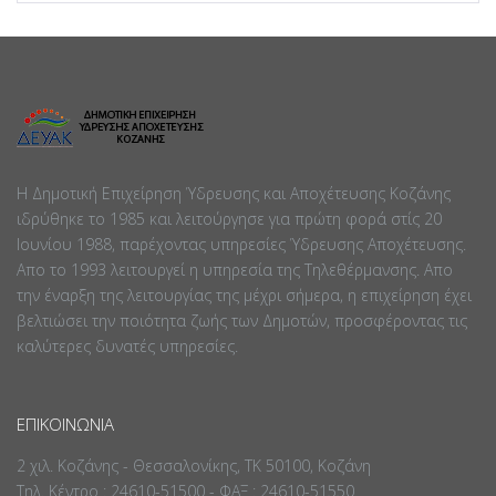
Η Δημοτική Επιχείρηση Ύδρευσης και Αποχέτευσης Κοζάνης
ιδρύθηκε το 1985 και λειτούργησε για πρώτη φορά στίς 20
Ιουνίου 1988, παρέχοντας υπηρεσίες Ύδρευσης Αποχέτευσης.
Απο το 1993 λειτουργεί η υπηρεσία της Τηλεθέρμανσης. Απο
την έναρξη της λειτουργίας της μέχρι σήμερα, η επιχείρηση έχει
βελτιώσει την ποιότητα ζωής των Δημοτών, προσφέροντας τις
καλύτερες δυνατές υπηρεσίες.
ΕΠΙΚΟΙΝΩΝΊΑ
2 χιλ. Κοζάνης - Θεσσαλονίκης, ΤΚ 50100, Κοζάνη
Τηλ. Κέντρο : 24610-51500 - ΦΑΞ : 24610-51550