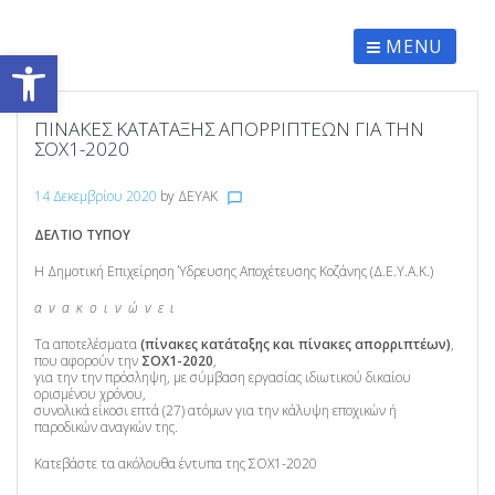
Skip
to
content
MENU
Ανοίξτε τη γραμμή εργαλείων
ΠΊΝΑΚΕΣ ΚΑΤΆΤΑΞΗΣ ΑΠΟΡΡΙΠΤΈΩΝ ΓΙΑ ΤΗΝ
ΣΟΧ1-2020
14 Δεκεμβρίου 2020
by
ΔΕΥΑΚ
chat_bubble_outline
ΔΕΛΤΙΟ ΤΥΠΟΥ
Η Δημοτική Επιχείρηση Ύδρευσης Αποχέτευσης Κοζάνης (Δ.Ε.Υ.Α.Κ.)
α ν α κ ο ι ν ώ ν ε ι
Τα αποτελέσματα
(πίνακες κατάταξης και πίνακες απορριπτέων)
,
που αφορούν την
ΣΟΧ1-2020
,
για την την πρόσληψη, με σύμβαση εργασίας ιδιωτικού δικαίου
ορισμένου χρόνου,
συνολικά είκοσι επτά (27) ατόμων για την κάλυψη εποχικών ή
παροδικών αναγκών της.
Κατεβάστε τα ακόλουθα έντυπα της ΣΟΧ1-2020