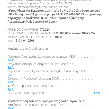
Ηλεκτρονικών Δημοσίων Συμβάσεων (
Ε.Σ.Η.ΔΗ.Σ
)
για την επιλογή αναδόχου προμήθειας με τίτλο
«Προμήθεια και Εγκατάσταση Φωτοβολταϊκού Σταθμού ισχύος
500KW στη θέση
“Αγροτεμάχιο με ΚΑΕΚ
270200206189, κτηματικής
περιοχής Καρυδίτσας” (ΕΕΛ1) του Δήμου Κοζάνης της
Περιφερειακής Ενότητας Κο
ζάνης»
ΑΡΙΘΜΟΣ ΔΙΑΚΗΡΥΞΗΣ:
7/2024
ΠΡΟΫΠΟΛΟΓΙΖΟΜΕΝΗ ΔΑΠΑΝΗ:
370.000,00 € πλέον ΦΠΑ 24%
ΧΡΗΜΑΤΟΔΟΤΗΣΗ: ΙΔΙΟΙ ΠΟΡΟΙ –
100%
Κ.Α.:
15-01-01-2306
Κατεβάστε τα ακόλουθα έντυπα
Περίληψη Διακήρυξης Διαγωνισμού (σε μορφή PDF). . . . . . . . . . . . . . .
.
ΕΔΩ
Αναλυτική Διακήρυξη Διαγωνισμού (σε μορφή PDF). . . . . . . . . . . . . . . .
ΕΔΩ
Ευρωπαϊκό Ενιαίο Έγγραφο Σύμβασης (ΕΕΕΣ) (σε μορφή PDF). . . . . .
ΕΔΩ
Οικονομική Προσφορά (σε μορφή DOC). . . . . . . . . . . . . . . . . . . . . . . . . .
.
ΕΔΩ
Φύλλο Συμμόρφωσης (σε μορφή DOC). . . . . . . . . . . . . . . . . . . . . . . . . . . .
ΕΔΩ
ΕΕΕΣ ΑΡΧΕΙΟ (σε μορφή XML). . . . . . . . . . . . . . . . . . . . . . . . . . . . . . . . .
.
ΕΔΩ
Τροποποίηση του όρου διεξαγωγής του διαγωνισμού
Κατεβάστε την τροποποίηση (σε μορφή PDF) . . . . . . . . . . . . . . . . . . . . .
.
ΕΔΩ