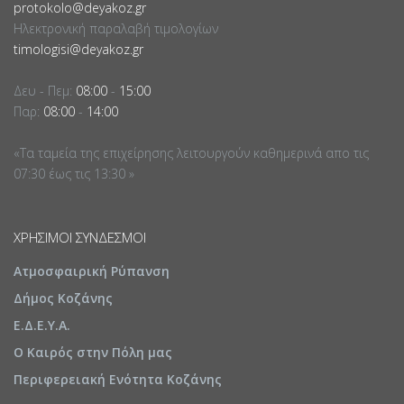
protokolo@deyakoz.gr
Ηλεκτρονική παραλαβή τιμολογίων
timologisi@deyakoz.gr
Δευ - Πεμ:
08:00
-
15:00
Παρ:
08:00
-
14:00
«Τα ταμεία της επιχείρησης λειτουργούν καθημερινά απο τις
07:30 έως τις 13:30 »
ΧΡΉΣΙΜΟΙ ΣΎΝΔΕΣΜΟΙ
Ατμοσφαιρική Ρύπανση
Δήμος Κοζάνης
Ε.Δ.Ε.Υ.Α.
Ο Καιρός στην Πόλη μας
Περιφερειακή Ενότητα Κοζάνης