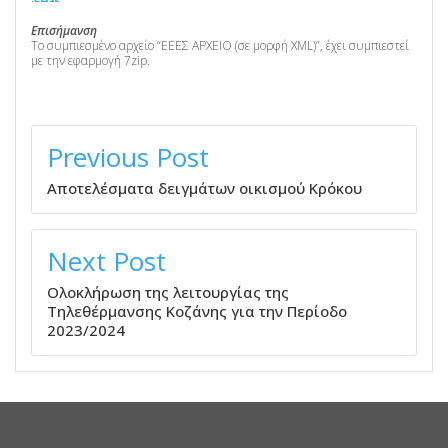
Επισήμανση
Το συμπιεσμένο αρχείο “ΕΕΕΣ ΑΡΧΕΙΟ (σε μορφή XML)”, έχει συμπιεστεί
με την εφαρμογή 7zip.
ΠΛΟΉΓΗΣΗ
ΆΡΘΡΩΝ
Previous Post
Αποτελέσματα δειγμάτων οικισμού Κρόκου
Next Post
Ολοκλήρωση της λειτουργίας της
Τηλεθέρμανσης Κοζάνης για την Περίοδο
2023/2024